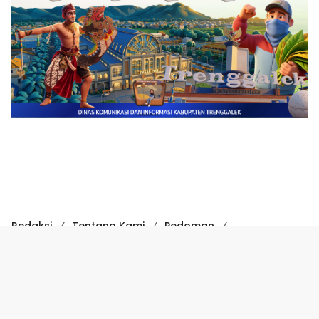
Redaksi
Tentang Kami
Pedoman
Hak Jawab
Kode Etik
Disclaimer
Kode Etik Jurnalistik
Perlindungan Profesi Wartawan
COPYRIGHT © 2024 SUARATRENGGALEK.COM