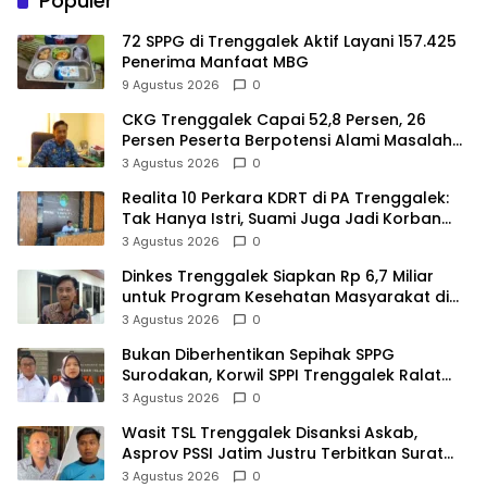
Populer
72 SPPG di Trenggalek Aktif Layani 157.425
Penerima Manfaat MBG
9 Agustus 2026
0
CKG Trenggalek Capai 52,8 Persen, 26
Persen Peserta Berpotensi Alami Masalah
Kejiwaan
3 Agustus 2026
0
Realita 10 Perkara KDRT di PA Trenggalek:
Tak Hanya Istri, Suami Juga Jadi Korban
Kekerasan
3 Agustus 2026
0
Dinkes Trenggalek Siapkan Rp 6,7 Miliar
untuk Program Kesehatan Masyarakat di
2027
3 Agustus 2026
0
Bukan Diberhentikan Sepihak SPPG
Surodakan, Korwil SPPI Trenggalek Ralat
Pernyataan Soal Permata Umat Tolak MBG
3 Agustus 2026
0
Wasit TSL Trenggalek Disanksi Askab,
Asprov PSSI Jatim Justru Terbitkan Surat
Tugas di Hari yang Sama
3 Agustus 2026
0