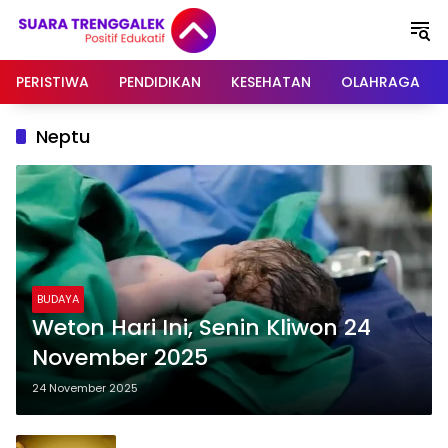
Langsung
ke
konten
PERISTIWA
PENDIDIKAN
KESEHATAN
OLAHRAGA
Neptu
BUDAYA
Weton Hari Ini, Senin Kliwon 24
November 2025
24 November 2025