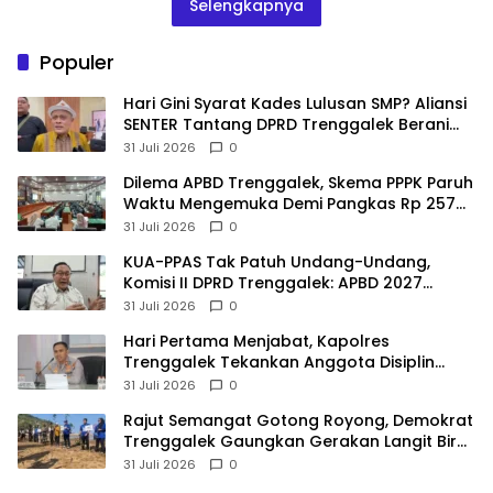
Selengkapnya
Populer
Hari Gini Syarat Kades Lulusan SMP? Aliansi
SENTER Tantang DPRD Trenggalek Berani
Gunakan Open Legal Policy!
31 Juli 2026
0
Dilema APBD Trenggalek, Skema PPPK Paruh
Waktu Mengemuka Demi Pangkas Rp 257
Miliar
31 Juli 2026
0
KUA-PPAS Tak Patuh Undang-Undang,
Komisi II DPRD Trenggalek: APBD 2027
Terancam Sanksi
31 Juli 2026
0
Hari Pertama Menjabat, Kapolres
Trenggalek Tekankan Anggota Disiplin
Hindari Pelanggaran
31 Juli 2026
0
​Rajut Semangat Gotong Royong, Demokrat
Trenggalek Gaungkan Gerakan Langit Biru
di Pantai Konang
31 Juli 2026
0