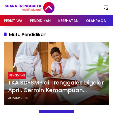
Langsung
ke
konten
PERISTIWA
PENDIDIKAN
KESEHATAN
OLAHRAGA
Mutu Pendidikan
PENDIDIKAN
TKA SD-SMP di Trenggalek Digelar
April, Cermin Kemampuan
Akademik dan Mutu Pendidikan
31 Maret 2026