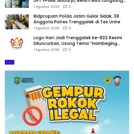
UPT PPSAB Sidoarjo, Belum Bisa Langsung
Diadopsi
1 Agustus 2026
0
Bidpropam Polda Jatim Gelar Sidak, 38
Anggota Polres Trenggalek di Tes Urine
1 Agustus 2026
0
Logo Hari Jadi Trenggalek ke-832 Resmi
Diluncurkan, Usung Tema “Hambeging
Bumi” Gaungkan Harmoni dengan Alam
1 Agustus 2026
0