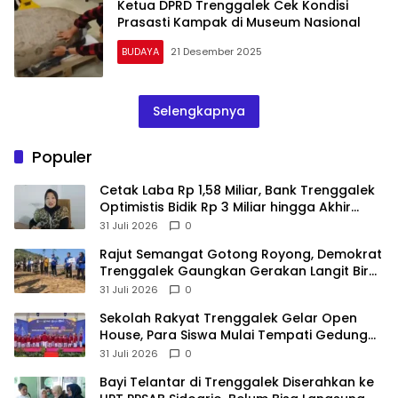
Ketua DPRD Trenggalek Cek Kondisi
Prasasti Kampak di Museum Nasional
BUDAYA
21 Desember 2025
Selengkapnya
Populer
Cetak Laba Rp 1,58 Miliar, Bank Trenggalek
Optimistis Bidik Rp 3 Miliar hingga Akhir
Tahun
31 Juli 2026
0
​Rajut Semangat Gotong Royong, Demokrat
Trenggalek Gaungkan Gerakan Langit Biru
di Pantai Konang
31 Juli 2026
0
Sekolah Rakyat Trenggalek Gelar Open
House, Para Siswa Mulai Tempati Gedung
Baru
31 Juli 2026
0
Bayi Telantar di Trenggalek Diserahkan ke