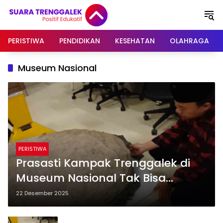
Langsung
ke
konten
PERISTIWA
PENDIDIKAN
KESEHATAN
OLAHRAGA
Museum Nasional
PERISTIWA
Prasasti Kampak Trenggalek di
Museum Nasional Tak Bisa
Pulang, Ini Alasannya
22 Desember 2025