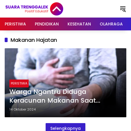
Langsung
ke
konten
PERISTIWA
PENDIDIKAN
KESEHATAN
OLAHRAGA
Makanan Hajatan
PERISTIWA
Warga Ngantru Diduga
Keracunan Makanan Saat
Hajatan, 1 Orang Meninggal Dunia
14 Oktober 2024
Selengkapnya