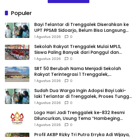
Populer
Bayi Telantar di Trenggalek Diserahkan ke
UPT PPSAB Sidoarjo, Belum Bisa Langsung
Diadopsi
1 Agustus 2026
0
Sekolah Rakyat Trenggalek Mulai MPLS,
Siswa Paling Banyak dari Panggul dan
Gandusari
1 Agustus 2026
0
SRT 50 Berubah Nama Menjadi Sekolah
Rakyat Terintegrasi 1 Trenggalek,
Nomenklatur Berubah
1 Agustus 2026
0
Sudah Dua Warga Ingin Adopsi Bayi Laki-
laki Terlantar di Trenggalek, Proses Tunggu
Hasil Penyelidikan
1 Agustus 2026
0
Logo Hari Jadi Trenggalek ke-832 Resmi
Diluncurkan, Usung Tema “Hambeging
Bumi” Gaungkan Harmoni dengan Alam
1 Agustus 2026
0
Profil AKBP Rizky Tri Putra Erryka Adi Wijaya,