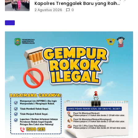
Kapolres Trenggalek Baru yang Raih
Hattrick Pin Emas Kapolri
2 Agustus 2026
0