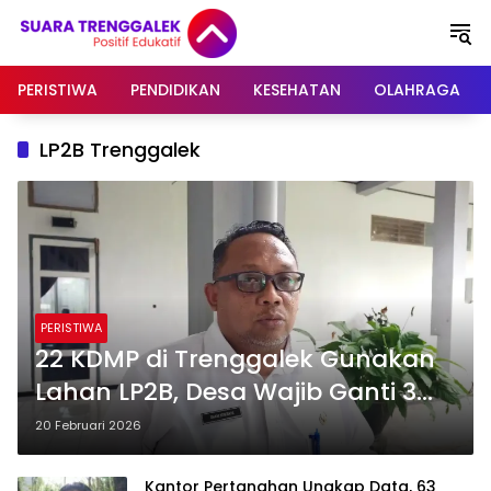
Langsung
ke
konten
PERISTIWA
PENDIDIKAN
KESEHATAN
OLAHRAGA
LP2B Trenggalek
PERISTIWA
22 KDMP di Trenggalek Gunakan
Lahan LP2B, Desa Wajib Ganti 3
Kali Lipat Lahan Pertanian
20 Februari 2026
Kantor Pertanahan Ungkap Data, 63