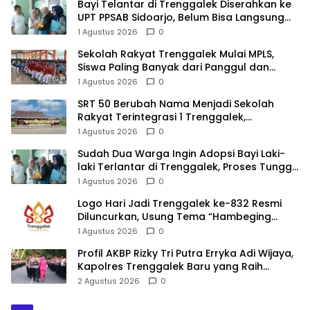
Bayi Telantar di Trenggalek Diserahkan ke
UPT PPSAB Sidoarjo, Belum Bisa Langsung
Diadopsi
1 Agustus 2026
0
Sekolah Rakyat Trenggalek Mulai MPLS,
Siswa Paling Banyak dari Panggul dan
Gandusari
1 Agustus 2026
0
SRT 50 Berubah Nama Menjadi Sekolah
Rakyat Terintegrasi 1 Trenggalek,
Nomenklatur Berubah
1 Agustus 2026
0
Sudah Dua Warga Ingin Adopsi Bayi Laki-
laki Terlantar di Trenggalek, Proses Tunggu
Hasil Penyelidikan
1 Agustus 2026
0
Logo Hari Jadi Trenggalek ke-832 Resmi
Diluncurkan, Usung Tema “Hambeging
Bumi” Gaungkan Harmoni dengan Alam
1 Agustus 2026
0
Profil AKBP Rizky Tri Putra Erryka Adi Wijaya,
Kapolres Trenggalek Baru yang Raih
Hattrick Pin Emas Kapolri
2 Agustus 2026
0