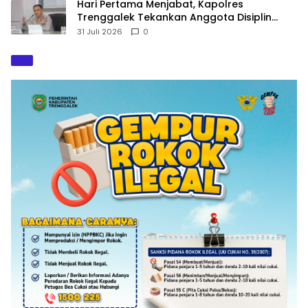
Hari Pertama Menjabat, Kapolres
Trenggalek Tekankan Anggota Disiplin
Hindari Pelanggaran
31 Juli 2026
0