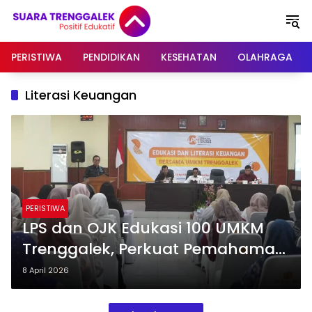
Langsung
ke
konten
PERISTIWA
PENDIDIKAN
KESEHATAN
OLAHRAGA
Literasi Keuangan
PERISTIWA
LPS dan OJK Edukasi 100 UMKM
Trenggalek, Perkuat Pemahaman
Pengelolaan Keuangan
8 April 2026