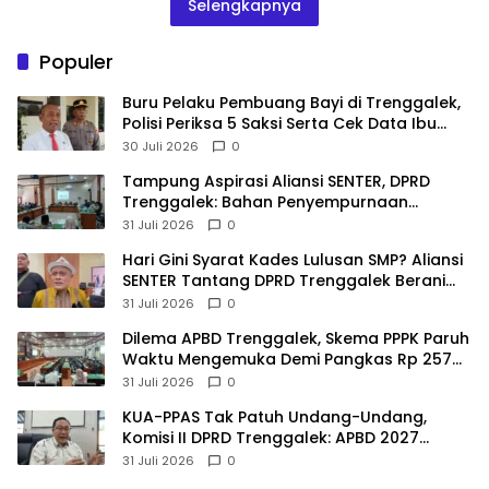
Selengkapnya
Populer
Buru Pelaku Pembuang Bayi di Trenggalek,
Polisi Periksa 5 Saksi Serta Cek Data Ibu
Melahirkan
30 Juli 2026
0
Tampung Aspirasi Aliansi SENTER, DPRD
Trenggalek: Bahan Penyempurnaan
Raperda Desa dan Pilkades
31 Juli 2026
0
Hari Gini Syarat Kades Lulusan SMP? Aliansi
SENTER Tantang DPRD Trenggalek Berani
Gunakan Open Legal Policy!
31 Juli 2026
0
Dilema APBD Trenggalek, Skema PPPK Paruh
Waktu Mengemuka Demi Pangkas Rp 257
Miliar
31 Juli 2026
0
KUA-PPAS Tak Patuh Undang-Undang,
Komisi II DPRD Trenggalek: APBD 2027
Terancam Sanksi
31 Juli 2026
0