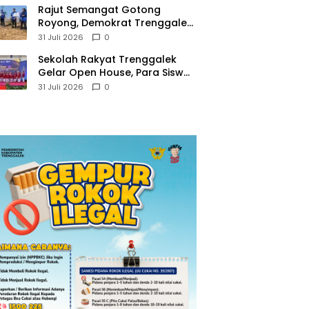
​Rajut Semangat Gotong
Royong, Demokrat Trenggalek
Gaungkan Gerakan Langit Biru
31 Juli 2026
0
di Pantai Konang
Sekolah Rakyat Trenggalek
Gelar Open House, Para Siswa
Mulai Tempati Gedung Baru
31 Juli 2026
0