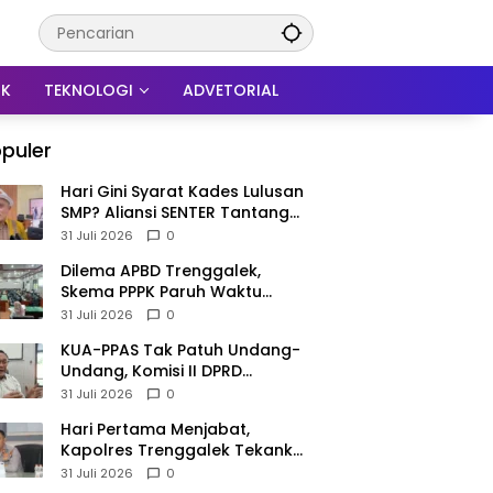
IK
TEKNOLOGI
ADVETORIAL
puler
Hari Gini Syarat Kades Lulusan
SMP? Aliansi SENTER Tantang
DPRD Trenggalek Berani
31 Juli 2026
0
Gunakan Open Legal Policy!
Dilema APBD Trenggalek,
Skema PPPK Paruh Waktu
Mengemuka Demi Pangkas Rp
31 Juli 2026
0
257 Miliar
KUA-PPAS Tak Patuh Undang-
Undang, Komisi II DPRD
Trenggalek: APBD 2027
31 Juli 2026
0
Terancam Sanksi
Hari Pertama Menjabat,
Kapolres Trenggalek Tekankan
Anggota Disiplin Hindari
31 Juli 2026
0
Pelanggaran