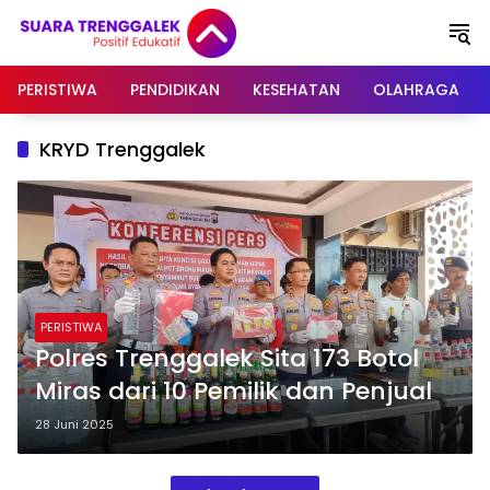
Langsung
ke
konten
PERISTIWA
PENDIDIKAN
KESEHATAN
OLAHRAGA
KRYD Trenggalek
PERISTIWA
Polres Trenggalek Sita 173 Botol
Miras dari 10 Pemilik dan Penjual
28 Juni 2025