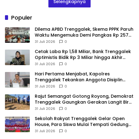
Selengkapnya
Populer
Dilema APBD Trenggalek, Skema PPPK Paruh
Waktu Mengemuka Demi Pangkas Rp 257
Miliar
31 Juli 2026
0
Cetak Laba Rp 1,58 Miliar, Bank Trenggalek
Optimistis Bidik Rp 3 Miliar hingga Akhir
Tahun
31 Juli 2026
0
Hari Pertama Menjabat, Kapolres
Trenggalek Tekankan Anggota Disiplin
Hindari Pelanggaran
31 Juli 2026
0
​Rajut Semangat Gotong Royong, Demokrat
Trenggalek Gaungkan Gerakan Langit Biru
di Pantai Konang
31 Juli 2026
0
Sekolah Rakyat Trenggalek Gelar Open
House, Para Siswa Mulai Tempati Gedung
Baru
31 Juli 2026
0