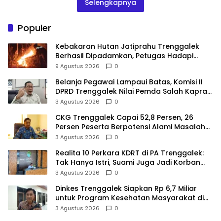
Selengkapnya
Populer
Kebakaran Hutan Jatiprahu Trenggalek
Berhasil Dipadamkan, Petugas Hadapi
Medan Sulit
9 Agustus 2026
0
Belanja Pegawai Lampaui Batas, Komisi II
DPRD Trenggalek Nilai Pemda Salah Kaprah
dalam Perencanaan
3 Agustus 2026
0
CKG Trenggalek Capai 52,8 Persen, 26
Persen Peserta Berpotensi Alami Masalah
Kejiwaan
3 Agustus 2026
0
Realita 10 Perkara KDRT di PA Trenggalek:
Tak Hanya Istri, Suami Juga Jadi Korban
Kekerasan
3 Agustus 2026
0
Dinkes Trenggalek Siapkan Rp 6,7 Miliar
untuk Program Kesehatan Masyarakat di
2027
3 Agustus 2026
0