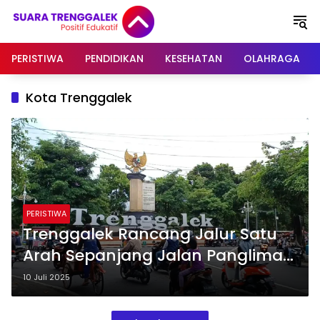
Langsung
ke
konten
PERISTIWA
PENDIDIKAN
KESEHATAN
OLAHRAGA
Kota Trenggalek
PERISTIWA
Trenggalek Rancang Jalur Satu
Arah Sepanjang Jalan Panglima
Soedirman
10 Juli 2025