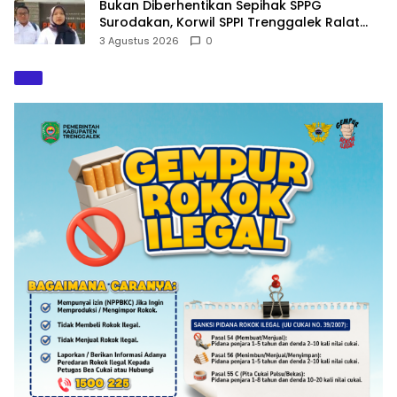
Bukan Diberhentikan Sepihak SPPG
Surodakan, Korwil SPPI Trenggalek Ralat
Pernyataan Soal Permata Umat Tolak MBG
3 Agustus 2026
0