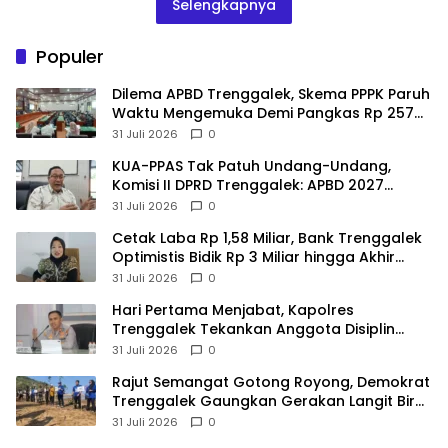
Selengkapnya
Populer
Dilema APBD Trenggalek, Skema PPPK Paruh
Waktu Mengemuka Demi Pangkas Rp 257
Miliar
31 Juli 2026
0
KUA-PPAS Tak Patuh Undang-Undang,
Komisi II DPRD Trenggalek: APBD 2027
Terancam Sanksi
31 Juli 2026
0
Cetak Laba Rp 1,58 Miliar, Bank Trenggalek
Optimistis Bidik Rp 3 Miliar hingga Akhir
Tahun
31 Juli 2026
0
Hari Pertama Menjabat, Kapolres
Trenggalek Tekankan Anggota Disiplin
Hindari Pelanggaran
31 Juli 2026
0
​Rajut Semangat Gotong Royong, Demokrat
Trenggalek Gaungkan Gerakan Langit Biru
di Pantai Konang
31 Juli 2026
0