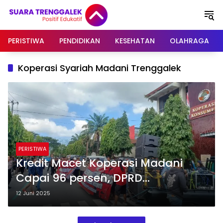
Langsung
ke
konten
PERISTIWA
PENDIDIKAN
KESEHATAN
OLAHRAGA
Koperasi Syariah Madani Trenggalek
PERISTIWA
Kredit Macet Koperasi Madani
Capai 96 persen, DPRD
Trenggalek Soroti Kinerja
12 Juni 2025
Pengurus