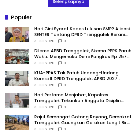
Selengkapnya
Populer
Hari Gini Syarat Kades Lulusan SMP? Aliansi
SENTER Tantang DPRD Trenggalek Berani
Gunakan Open Legal Policy!
31 Juli 2026
0
Dilema APBD Trenggalek, Skema PPPK Paruh
Waktu Mengemuka Demi Pangkas Rp 257
Miliar
31 Juli 2026
0
KUA-PPAS Tak Patuh Undang-Undang,
Komisi II DPRD Trenggalek: APBD 2027
Terancam Sanksi
31 Juli 2026
0
Hari Pertama Menjabat, Kapolres
Trenggalek Tekankan Anggota Disiplin
Hindari Pelanggaran
31 Juli 2026
0
​Rajut Semangat Gotong Royong, Demokrat
Trenggalek Gaungkan Gerakan Langit Biru
di Pantai Konang
31 Juli 2026
0