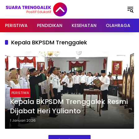
Langsung
ke
konten
PERISTIWA
PENDIDIKAN
KESEHATAN
OLAHRAGA
Kepala BKPSDM Trenggalek
PERISTIWA
Kepala BKPSDM Trenggalek Resmi
Dijabat Heri Yulianto
1 Januari 2026