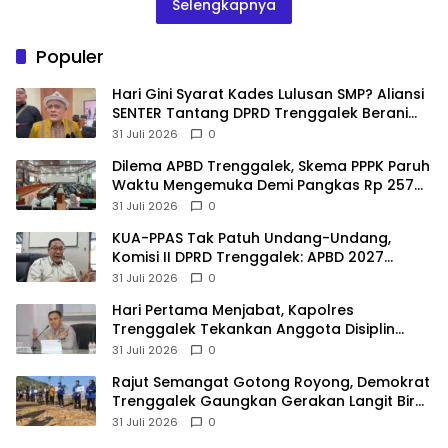
Selengkapnya
Populer
Hari Gini Syarat Kades Lulusan SMP? Aliansi
SENTER Tantang DPRD Trenggalek Berani
Gunakan Open Legal Policy!
31 Juli 2026
0
Dilema APBD Trenggalek, Skema PPPK Paruh
Waktu Mengemuka Demi Pangkas Rp 257
Miliar
31 Juli 2026
0
KUA-PPAS Tak Patuh Undang-Undang,
Komisi II DPRD Trenggalek: APBD 2027
Terancam Sanksi
31 Juli 2026
0
Hari Pertama Menjabat, Kapolres
Trenggalek Tekankan Anggota Disiplin
Hindari Pelanggaran
31 Juli 2026
0
​Rajut Semangat Gotong Royong, Demokrat
Trenggalek Gaungkan Gerakan Langit Biru
di Pantai Konang
31 Juli 2026
0