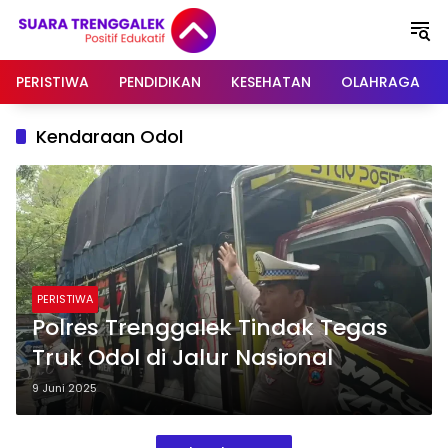
Langsung
ke
konten
PERISTIWA
PENDIDIKAN
KESEHATAN
OLAHRAGA
Kendaraan Odol
PERISTIWA
Polres Trenggalek Tindak Tegas
Truk Odol di Jalur Nasional
9 Juni 2025