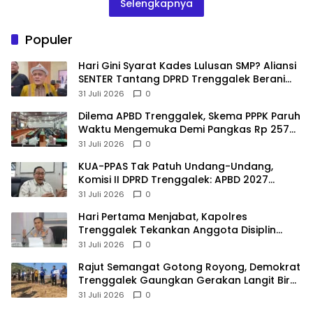
Selengkapnya
Populer
Hari Gini Syarat Kades Lulusan SMP? Aliansi
SENTER Tantang DPRD Trenggalek Berani
Gunakan Open Legal Policy!
31 Juli 2026
0
Dilema APBD Trenggalek, Skema PPPK Paruh
Waktu Mengemuka Demi Pangkas Rp 257
Miliar
31 Juli 2026
0
KUA-PPAS Tak Patuh Undang-Undang,
Komisi II DPRD Trenggalek: APBD 2027
Terancam Sanksi
31 Juli 2026
0
Hari Pertama Menjabat, Kapolres
Trenggalek Tekankan Anggota Disiplin
Hindari Pelanggaran
31 Juli 2026
0
​Rajut Semangat Gotong Royong, Demokrat
Trenggalek Gaungkan Gerakan Langit Biru
di Pantai Konang
31 Juli 2026
0