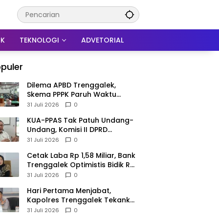
IK
TEKNOLOGI
ADVETORIAL
puler
Dilema APBD Trenggalek,
Skema PPPK Paruh Waktu
Mengemuka Demi Pangkas Rp
31 Juli 2026
0
257 Miliar
KUA-PPAS Tak Patuh Undang-
Undang, Komisi II DPRD
Trenggalek: APBD 2027
31 Juli 2026
0
Terancam Sanksi
Cetak Laba Rp 1,58 Miliar, Bank
Trenggalek Optimistis Bidik Rp
3 Miliar hingga Akhir Tahun
31 Juli 2026
0
Hari Pertama Menjabat,
Kapolres Trenggalek Tekankan
Anggota Disiplin Hindari
31 Juli 2026
0
Pelanggaran