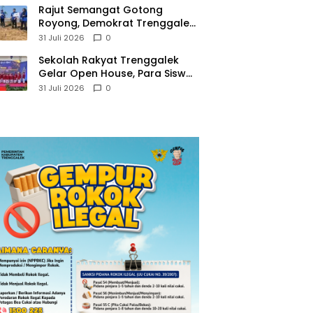
​Rajut Semangat Gotong
Royong, Demokrat Trenggalek
Gaungkan Gerakan Langit Biru
31 Juli 2026
0
di Pantai Konang
Sekolah Rakyat Trenggalek
Gelar Open House, Para Siswa
Mulai Tempati Gedung Baru
31 Juli 2026
0