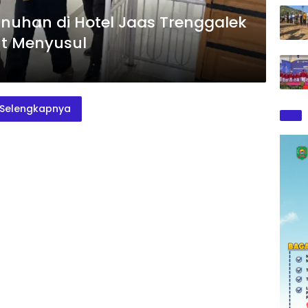
uhan di Hotel Jaas Trenggalek
ut Menyusul
Selengkapnya