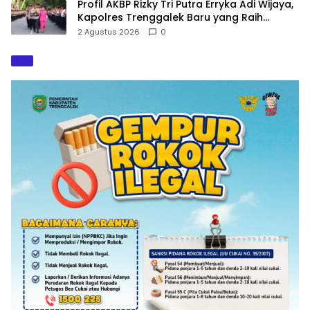
Profil AKBP Rizky Tri Putra Erryka Adi Wijaya,
Kapolres Trenggalek Baru yang Raih
Hattrick Pin Emas Kapolri
2 Agustus 2026
0