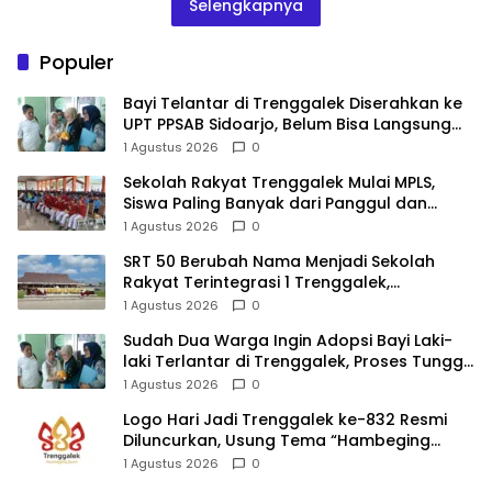
Selengkapnya
Populer
Bayi Telantar di Trenggalek Diserahkan ke
UPT PPSAB Sidoarjo, Belum Bisa Langsung
Diadopsi
1 Agustus 2026
0
Sekolah Rakyat Trenggalek Mulai MPLS,
Siswa Paling Banyak dari Panggul dan
Gandusari
1 Agustus 2026
0
SRT 50 Berubah Nama Menjadi Sekolah
Rakyat Terintegrasi 1 Trenggalek,
Nomenklatur Berubah
1 Agustus 2026
0
Sudah Dua Warga Ingin Adopsi Bayi Laki-
laki Terlantar di Trenggalek, Proses Tunggu
Hasil Penyelidikan
1 Agustus 2026
0
Logo Hari Jadi Trenggalek ke-832 Resmi
Diluncurkan, Usung Tema “Hambeging
Bumi” Gaungkan Harmoni dengan Alam
1 Agustus 2026
0