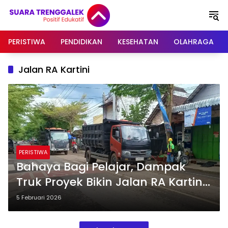
Langsung
ke
konten
PERISTIWA
PENDIDIKAN
KESEHATAN
OLAHRAGA
Jalan RA Kartini
PERISTIWA
Bahaya Bagi Pelajar, Dampak
Truk Proyek Bikin Jalan RA Kartini
Trenggalek Licin dan Berdebu
5 Februari 2026