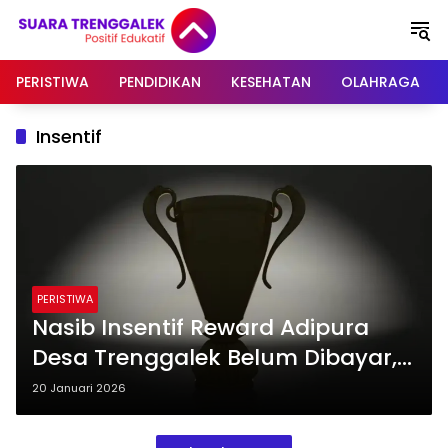
Langsung
ke
konten
PERISTIWA
PENDIDIKAN
KESEHATAN
OLAHRAGA
Insentif
PERISTIWA
Nasib Insentif Reward Adipura
Desa Trenggalek Belum Dibayar,
DLH Akui Belum Dianggarkan
20 Januari 2026