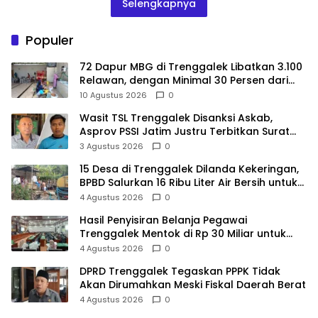
Selengkapnya
Populer
72 Dapur MBG di Trenggalek Libatkan 3.100
Relawan, dengan Minimal 30 Persen dari
Desil 1 dan 2
10 Agustus 2026
0
Wasit TSL Trenggalek Disanksi Askab,
Asprov PSSI Jatim Justru Terbitkan Surat
Tugas di Hari yang Sama
3 Agustus 2026
0
15 Desa di Trenggalek Dilanda Kekeringan,
BPBD Salurkan 16 Ribu Liter Air Bersih untuk
900 Warga
4 Agustus 2026
0
Hasil Penyisiran Belanja Pegawai
Trenggalek Mentok di Rp 30 Miliar untuk
Infrastruktur
4 Agustus 2026
0
DPRD Trenggalek Tegaskan PPPK Tidak
Akan Dirumahkan Meski Fiskal Daerah Berat
4 Agustus 2026
0