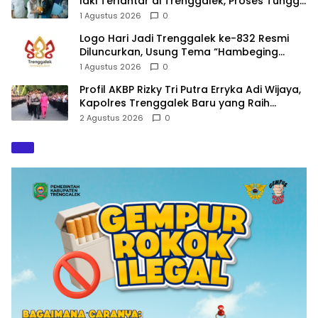
laki Terlantar di Trenggalek, Proses Tunggu
Hasil Penyelidikan
1 Agustus 2026
0
Logo Hari Jadi Trenggalek ke-832 Resmi
Diluncurkan, Usung Tema “Hambeging
Bumi” Gaungkan Harmoni dengan Alam
1 Agustus 2026
0
Profil AKBP Rizky Tri Putra Erryka Adi Wijaya,
Kapolres Trenggalek Baru yang Raih
Hattrick Pin Emas Kapolri
2 Agustus 2026
0