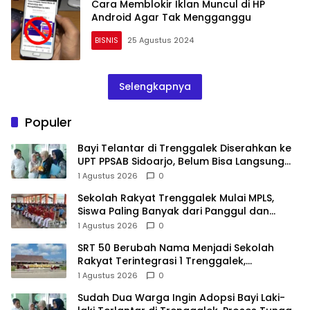
Cara Memblokir Iklan Muncul di HP
Android Agar Tak Mengganggu
BISNIS
25 Agustus 2024
Selengkapnya
Populer
Bayi Telantar di Trenggalek Diserahkan ke
UPT PPSAB Sidoarjo, Belum Bisa Langsung
Diadopsi
1 Agustus 2026
0
Sekolah Rakyat Trenggalek Mulai MPLS,
Siswa Paling Banyak dari Panggul dan
Gandusari
1 Agustus 2026
0
SRT 50 Berubah Nama Menjadi Sekolah
Rakyat Terintegrasi 1 Trenggalek,
Nomenklatur Berubah
1 Agustus 2026
0
Sudah Dua Warga Ingin Adopsi Bayi Laki-