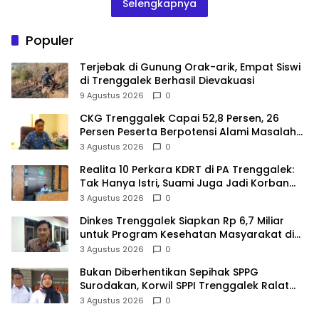
Selengkapnya
Populer
Terjebak di Gunung Orak-arik, Empat Siswi
di Trenggalek Berhasil Dievakuasi
9 Agustus 2026
0
CKG Trenggalek Capai 52,8 Persen, 26
Persen Peserta Berpotensi Alami Masalah
Kejiwaan
3 Agustus 2026
0
Realita 10 Perkara KDRT di PA Trenggalek:
Tak Hanya Istri, Suami Juga Jadi Korban
Kekerasan
3 Agustus 2026
0
Dinkes Trenggalek Siapkan Rp 6,7 Miliar
untuk Program Kesehatan Masyarakat di
2027
3 Agustus 2026
0
Bukan Diberhentikan Sepihak SPPG
Surodakan, Korwil SPPI Trenggalek Ralat
Pernyataan Soal Permata Umat Tolak MBG
3 Agustus 2026
0