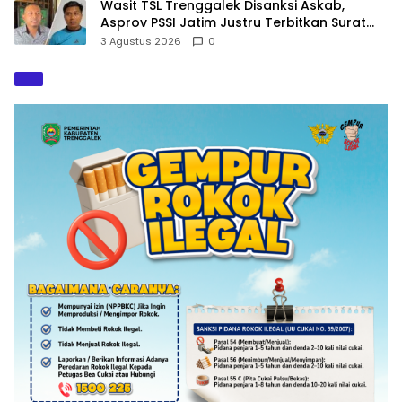
Wasit TSL Trenggalek Disanksi Askab,
Asprov PSSI Jatim Justru Terbitkan Surat
Tugas di Hari yang Sama
3 Agustus 2026
0