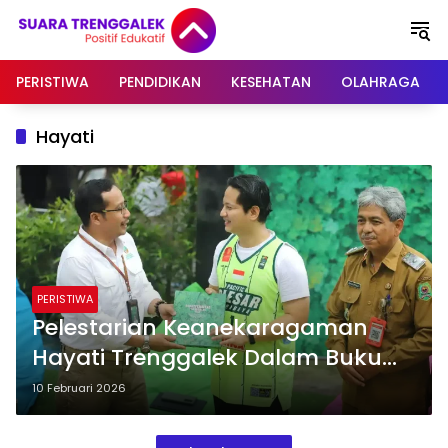
Langsung
ke
konten
PERISTIWA
PENDIDIKAN
KESEHATAN
OLAHRAGA
Hayati
PERISTIWA
Pelestarian Keanekaragaman
Hayati Trenggalek Dalam Buku
Biodiversitas 2025
10 Februari 2026