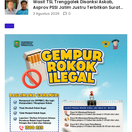
Wasit TSL Trenggalek Disanksi Askab,
Asprov PSSI Jatim Justru Terbitkan Surat
Tugas di Hari yang Sama
3 Agustus 2026
0