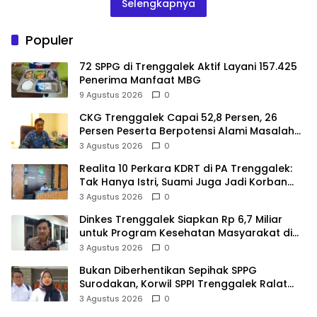
Selengkapnya
Populer
72 SPPG di Trenggalek Aktif Layani 157.425
Penerima Manfaat MBG
9 Agustus 2026
0
CKG Trenggalek Capai 52,8 Persen, 26
Persen Peserta Berpotensi Alami Masalah
Kejiwaan
3 Agustus 2026
0
Realita 10 Perkara KDRT di PA Trenggalek:
Tak Hanya Istri, Suami Juga Jadi Korban
Kekerasan
3 Agustus 2026
0
Dinkes Trenggalek Siapkan Rp 6,7 Miliar
untuk Program Kesehatan Masyarakat di
2027
3 Agustus 2026
0
Bukan Diberhentikan Sepihak SPPG
Surodakan, Korwil SPPI Trenggalek Ralat
Pernyataan Soal Permata Umat Tolak MBG
3 Agustus 2026
0