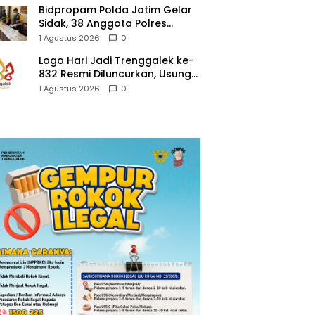
Bidpropam Polda Jatim Gelar
Sidak, 38 Anggota Polres
Trenggalek di Tes Urine
1 Agustus 2026
0
Logo Hari Jadi Trenggalek ke-
832 Resmi Diluncurkan, Usung
Tema “Hambeging Bumi”
1 Agustus 2026
0
Gaungkan Harmoni dengan
Alam