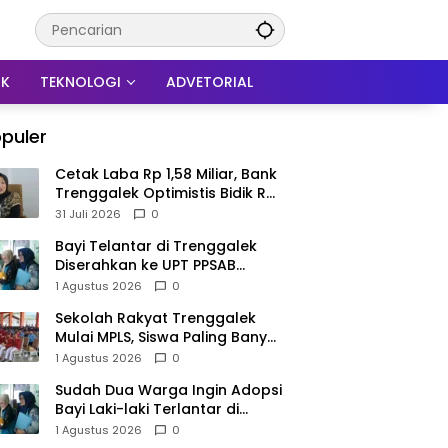
IK
TEKNOLOGI
ADVETORIAL
puler
Cetak Laba Rp 1,58 Miliar, Bank
Trenggalek Optimistis Bidik Rp
3 Miliar hingga Akhir Tahun
31 Juli 2026
0
Bayi Telantar di Trenggalek
Diserahkan ke UPT PPSAB
Sidoarjo, Belum Bisa Langsung
1 Agustus 2026
0
Diadopsi
Sekolah Rakyat Trenggalek
Mulai MPLS, Siswa Paling Banyak
dari Panggul dan Gandusari
1 Agustus 2026
0
Sudah Dua Warga Ingin Adopsi
Bayi Laki-laki Terlantar di
Trenggalek, Proses Tunggu
1 Agustus 2026
0
Hasil Penyelidikan