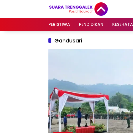
Langsung
ke
konten
PERISTIWA
PENDIDIKAN
KESEHAT
Gandusari