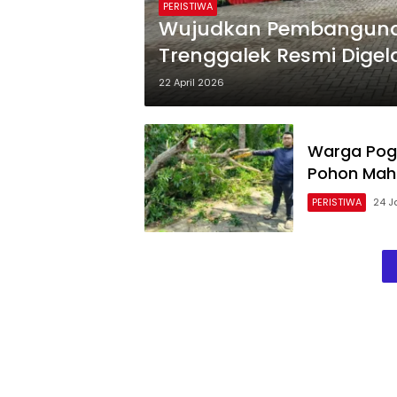
PERISTIWA
Wujudkan Pembangunan
Trenggalek Resmi Digel
22 April 2026
Warga Poga
Pohon Maho
PERISTIWA
24 J