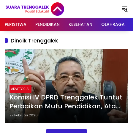
Langsung
ke
konten
PERISTIWA
PENDIDIKAN
KESEHATAN
OLAHRAGA
Dindik Trenggalek
ADVETORIAL
Komisi IV DPRD Trenggalek Tuntut
Perbaikan Mutu Pendidikan, Atasi
Fenomena Kekurangan Siswa
27 Februari 2026