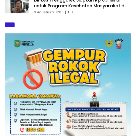
untuk Program Kesehatan Masyarakat di
2027
3 Agustus 2026
0