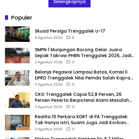
Selengkapnya
Populer
Skuad Persiga Trenggalek U-17
8 Agustus 2026
0
SMPN 1 Munjungan Borong Gelar Juara
Sepak Takraw PHBN Trenggalek 2026, Jadi
Modal Menuju POPDA Jatim
2 Agustus 2026
0
Belanja Pegawai Lampaui Batas, Komisi II
DPRD Trenggalek Nilai Pemda Salah Kaprah
dalam Perencanaan
3 Agustus 2026
0
CKG Trenggalek Capai 52,8 Persen, 26
Persen Peserta Berpotensi Alami Masalah
Kejiwaan
3 Agustus 2026
0
Realita 10 Perkara KDRT di PA Trenggalek:
Tak Hanya Istri, Suami Juga Jadi Korban
Kekerasan
3 Agustus 2026
0
Dinkes Trenggalek Siapkan Rp 6,7 Miliar