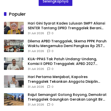
Selengkapnya
Populer
Hari Gini Syarat Kades Lulusan SMP? Aliansi
SENTER Tantang DPRD Trenggalek Berani
Gunakan Open Legal Policy!
31 Juli 2026
0
Dilema APBD Trenggalek, Skema PPPK Paruh
Waktu Mengemuka Demi Pangkas Rp 257
Miliar
31 Juli 2026
0
KUA-PPAS Tak Patuh Undang-Undang,
Komisi II DPRD Trenggalek: APBD 2027
Terancam Sanksi
31 Juli 2026
0
Hari Pertama Menjabat, Kapolres
Trenggalek Tekankan Anggota Disiplin
Hindari Pelanggaran
31 Juli 2026
0
​Rajut Semangat Gotong Royong, Demokrat
Trenggalek Gaungkan Gerakan Langit Biru
di Pantai Konang
31 Juli 2026
0