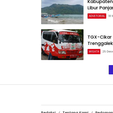
Kabupaten 
Libur Panj
ADVETORIAL
18 
TGX-Cikar 
Trenggalek
WISATA
25 Des
Redaksi
Tentang Kami
Pedoman