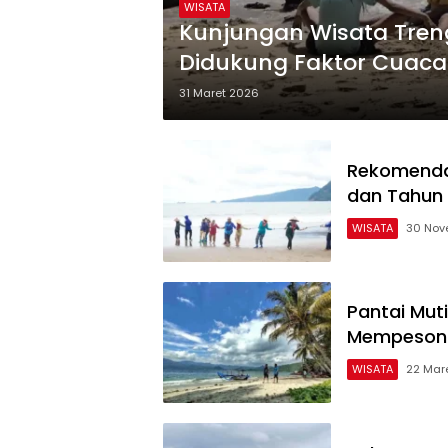
WISATA
Kunjungan Wisata Treng
Didukung Faktor Cuaca 
31 Maret 2026
Rekomendas
dan Tahun 
WISATA
30 Nov
Pantai Mut
Mempeson
WISATA
22 Mar