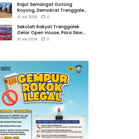
​Rajut Semangat Gotong
Royong, Demokrat Trenggalek
Gaungkan Gerakan Langit Biru
31 Juli 2026
0
di Pantai Konang
Sekolah Rakyat Trenggalek
Gelar Open House, Para Siswa
Mulai Tempati Gedung Baru
31 Juli 2026
0