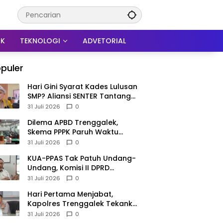
IK
TEKNOLOGI
ADVETORIAL
puler
Hari Gini Syarat Kades Lulusan
SMP? Aliansi SENTER Tantang
DPRD Trenggalek Berani
31 Juli 2026
0
Gunakan Open Legal Policy!
Dilema APBD Trenggalek,
Skema PPPK Paruh Waktu
Mengemuka Demi Pangkas Rp
31 Juli 2026
0
257 Miliar
KUA-PPAS Tak Patuh Undang-
Undang, Komisi II DPRD
Trenggalek: APBD 2027
31 Juli 2026
0
Terancam Sanksi
Hari Pertama Menjabat,
Kapolres Trenggalek Tekankan
Anggota Disiplin Hindari
31 Juli 2026
0
Pelanggaran