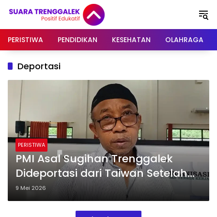
Langsung
ke
konten
PERISTIWA
PENDIDIKAN
KESEHATAN
OLAHRAGA
Deportasi
PERISTIWA
PMI Asal Sugihan Trenggalek
Dideportasi dari Taiwan Setelah
Delapan Tahun Overstay
9 Mei 2026