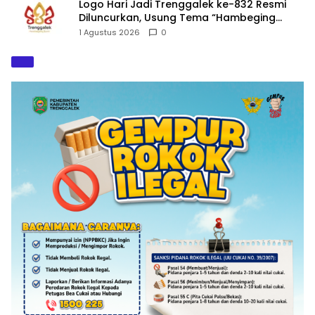
Logo Hari Jadi Trenggalek ke-832 Resmi
Diluncurkan, Usung Tema “Hambeging
Bumi” Gaungkan Harmoni dengan Alam
1 Agustus 2026
0