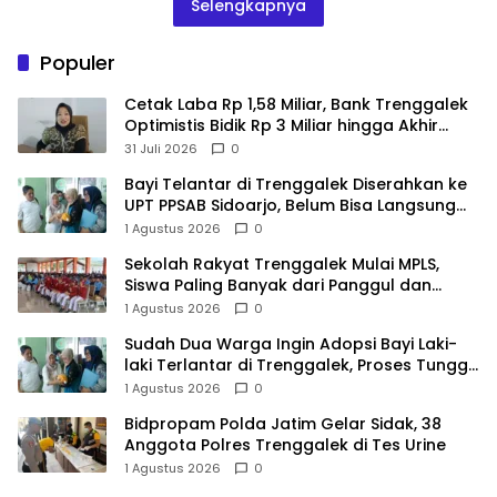
Selengkapnya
Populer
Cetak Laba Rp 1,58 Miliar, Bank Trenggalek
Optimistis Bidik Rp 3 Miliar hingga Akhir
Tahun
31 Juli 2026
0
Bayi Telantar di Trenggalek Diserahkan ke
UPT PPSAB Sidoarjo, Belum Bisa Langsung
Diadopsi
1 Agustus 2026
0
Sekolah Rakyat Trenggalek Mulai MPLS,
Siswa Paling Banyak dari Panggul dan
Gandusari
1 Agustus 2026
0
Sudah Dua Warga Ingin Adopsi Bayi Laki-
laki Terlantar di Trenggalek, Proses Tunggu
Hasil Penyelidikan
1 Agustus 2026
0
Bidpropam Polda Jatim Gelar Sidak, 38
Anggota Polres Trenggalek di Tes Urine
1 Agustus 2026
0