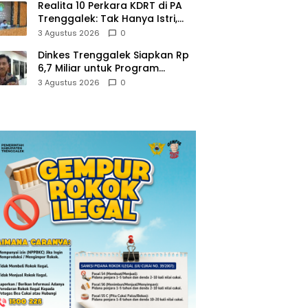
Realita 10 Perkara KDRT di PA
Trenggalek: Tak Hanya Istri,
Suami Juga Jadi Korban
3 Agustus 2026
0
Kekerasan
Dinkes Trenggalek Siapkan Rp
6,7 Miliar untuk Program
Kesehatan Masyarakat di 2027
3 Agustus 2026
0