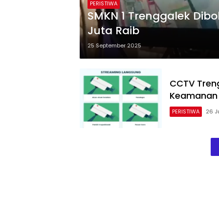
PERISTIWA
SMKN 1 Trenggalek Dibo
Juta Raib
25 September 2025
CCTV Treng
Keamanan
PERISTIWA
26 J