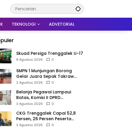
IK
TEKNOLOGI
ADVETORIAL
puler
Skuad Persiga Trenggalek U-17
8 Agustus 2026
0
SMPN 1 Munjungan Borong
Gelar Juara Sepak Takraw
PHBN Trenggalek 2026, Jadi
2 Agustus 2026
0
Modal Menuju POPDA Jatim
Belanja Pegawai Lampaui
Batas, Komisi II DPRD
Trenggalek Nilai Pemda Salah
3 Agustus 2026
0
Kaprah dalam Perencanaan
CKG Trenggalek Capai 52,8
Persen, 26 Persen Peserta
Berpotensi Alami Masalah
3 Agustus 2026
0
Kejiwaan