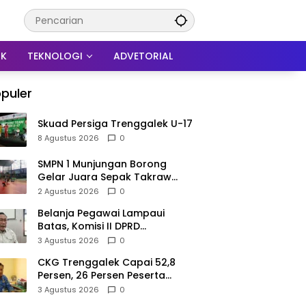
IK
TEKNOLOGI
ADVETORIAL
puler
Skuad Persiga Trenggalek U-17
8 Agustus 2026
0
SMPN 1 Munjungan Borong
Gelar Juara Sepak Takraw
PHBN Trenggalek 2026, Jadi
2 Agustus 2026
0
Modal Menuju POPDA Jatim
Belanja Pegawai Lampaui
Batas, Komisi II DPRD
Trenggalek Nilai Pemda Salah
3 Agustus 2026
0
Kaprah dalam Perencanaan
CKG Trenggalek Capai 52,8
Persen, 26 Persen Peserta
Berpotensi Alami Masalah
3 Agustus 2026
0
Kejiwaan