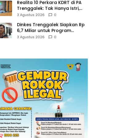
Realita 10 Perkara KDRT di PA
Trenggalek: Tak Hanya Istri,
Suami Juga Jadi Korban
3 Agustus 2026
0
Kekerasan
Dinkes Trenggalek Siapkan Rp
6,7 Miliar untuk Program
Kesehatan Masyarakat di 2027
3 Agustus 2026
0