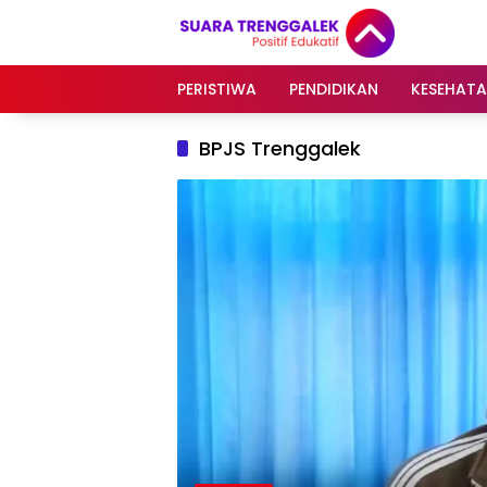
Langsung
ke
konten
PERISTIWA
PENDIDIKAN
KESEHAT
BPJS Trenggalek