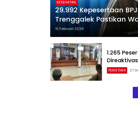
KESEHATAN
29.992 Kepesertaan BPJS
Trenggalek Pastikan Wa
15 Februari 2026
1.265 Pese
Direaktivas
PERISTIWA
27 D