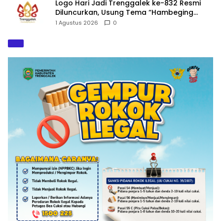
Logo Hari Jadi Trenggalek ke-832 Resmi
Diluncurkan, Usung Tema “Hambeging
Bumi” Gaungkan Harmoni dengan Alam
1 Agustus 2026
0