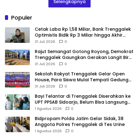
Selengkapnya
Populer
Cetak Laba Rp 1,58 Miliar, Bank Trenggalek
Optimistis Bidik Rp 3 Miliar hingga Akhir
Tahun
31 Juli 2026
0
​Rajut Semangat Gotong Royong, Demokrat
Trenggalek Gaungkan Gerakan Langit Biru
di Pantai Konang
31 Juli 2026
0
Sekolah Rakyat Trenggalek Gelar Open
House, Para Siswa Mulai Tempati Gedung
Baru
31 Juli 2026
0
Bayi Telantar di Trenggalek Diserahkan ke
UPT PPSAB Sidoarjo, Belum Bisa Langsung
Diadopsi
1 Agustus 2026
0
Bidpropam Polda Jatim Gelar Sidak, 38
Anggota Polres Trenggalek di Tes Urine
1 Agustus 2026
0