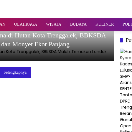
AN
OLAHRAGA
WISATA
BUDAYA
KULINER
POLI
na di Hutan Kota Trenggalek, BBKSDA
Po
dan Monyet Ekor Panjang
Selengkapnya