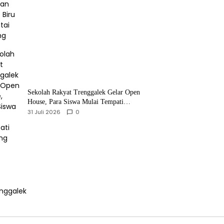
Sekolah Rakyat Trenggalek Gelar Open
House, Para Siswa Mulai Tempati
Gedung Baru
31 Juli 2026
0