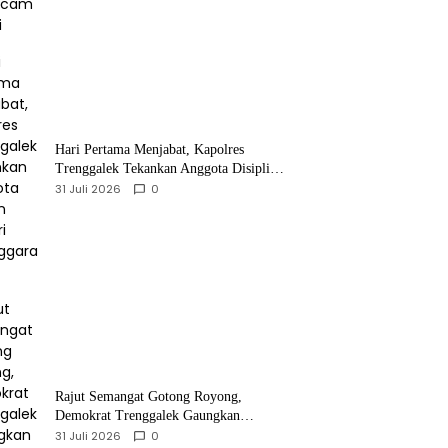
Hari Pertama Menjabat, Kapolres
Trenggalek Tekankan Anggota Disiplin
Hindari Pelanggaran
31 Juli 2026
0
​Rajut Semangat Gotong Royong,
Demokrat Trenggalek Gaungkan
Gerakan Langit Biru di Pantai Konang
31 Juli 2026
0