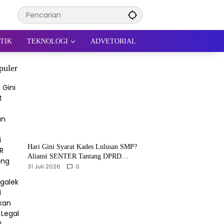
TIK
TEKNOLOGI
ADVETORIAL
puler
Hari Gini Syarat Kades Lulusan SMP?
Aliansi SENTER Tantang DPRD
Trenggalek Berani Gunakan Open Legal
31 Juli 2026
0
Policy!