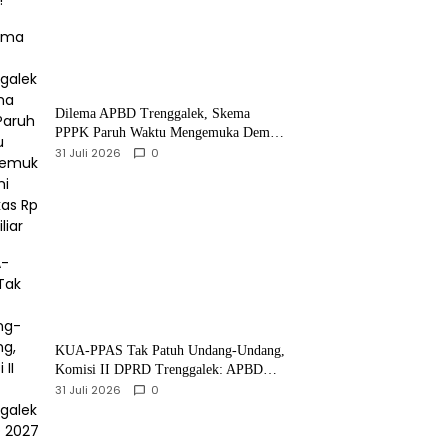
Dilema APBD Trenggalek, Skema
PPPK Paruh Waktu Mengemuka Demi
Pangkas Rp 257 Miliar
31 Juli 2026
0
KUA-PPAS Tak Patuh Undang-Undang,
Komisi II DPRD Trenggalek: APBD
2027 Terancam Sanksi
31 Juli 2026
0