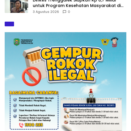
untuk Program Kesehatan Masyarakat di
2027
3 Agustus 2026
0