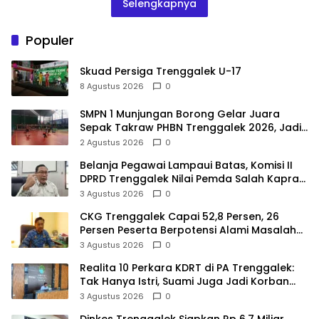
Selengkapnya
Populer
Skuad Persiga Trenggalek U-17
8 Agustus 2026
0
SMPN 1 Munjungan Borong Gelar Juara
Sepak Takraw PHBN Trenggalek 2026, Jadi
Modal Menuju POPDA Jatim
2 Agustus 2026
0
Belanja Pegawai Lampaui Batas, Komisi II
DPRD Trenggalek Nilai Pemda Salah Kaprah
dalam Perencanaan
3 Agustus 2026
0
CKG Trenggalek Capai 52,8 Persen, 26
Persen Peserta Berpotensi Alami Masalah
Kejiwaan
3 Agustus 2026
0
Realita 10 Perkara KDRT di PA Trenggalek:
Tak Hanya Istri, Suami Juga Jadi Korban
Kekerasan
3 Agustus 2026
0
Dinkes Trenggalek Siapkan Rp 6,7 Miliar