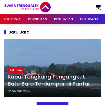
Langsung
ke
konten
PERISTIWA
PENDIDIKAN
KESEHATAN
OLAHRAGA
Batu Bara
PERISTIWA
Kapal Tongkang Pengangkut
Batu Bara Terdampar di Pantai
Konang Trenggalek
22 Agustus 2025