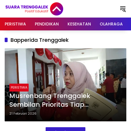
Langsung
ke
konten
PERISTIWA
PENDIDIKAN
KESEHATAN
OLAHRAGA
Bapperida Trenggalek
PERISTIWA
Musrenbang Trenggalek
Sembilan Prioritas Tiap
Kecamatan Wajib Dieksekusi
21 Februari 2026
pada 2027