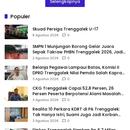
Selengkapnya
Populer
Skuad Persiga Trenggalek U-17
8 Agustus 2026
0
SMPN 1 Munjungan Borong Gelar Juara
Sepak Takraw PHBN Trenggalek 2026, Jadi
Modal Menuju POPDA Jatim
2 Agustus 2026
0
Belanja Pegawai Lampaui Batas, Komisi II
DPRD Trenggalek Nilai Pemda Salah Kaprah
dalam Perencanaan
3 Agustus 2026
0
CKG Trenggalek Capai 52,8 Persen, 26
Persen Peserta Berpotensi Alami Masalah
Kejiwaan
3 Agustus 2026
0
Realita 10 Perkara KDRT di PA Trenggalek:
Tak Hanya Istri, Suami Juga Jadi Korban
Kekerasan
3 Agustus 2026
0
Dinkes Trenggalek Siapkan Rp 6,7 Miliar