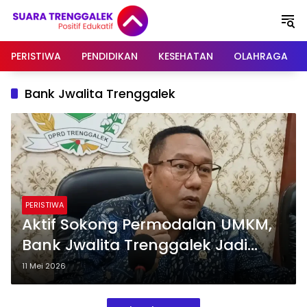
Langsung
ke
konten
PERISTIWA
PENDIDIKAN
KESEHATAN
OLAHRAGA
Bank Jwalita Trenggalek
PERISTIWA
Aktif Sokong Permodalan UMKM,
Bank Jwalita Trenggalek Jadi
Prioritas Penyertaan Modal
11 Mei 2026