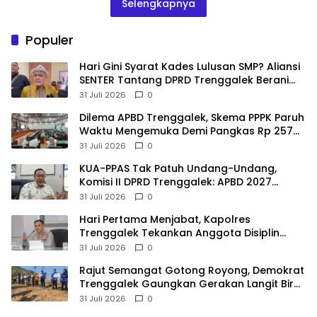
Selengkapnya
Populer
Hari Gini Syarat Kades Lulusan SMP? Aliansi
SENTER Tantang DPRD Trenggalek Berani
Gunakan Open Legal Policy!
31 Juli 2026
0
Dilema APBD Trenggalek, Skema PPPK Paruh
Waktu Mengemuka Demi Pangkas Rp 257
Miliar
31 Juli 2026
0
KUA-PPAS Tak Patuh Undang-Undang,
Komisi II DPRD Trenggalek: APBD 2027
Terancam Sanksi
31 Juli 2026
0
Hari Pertama Menjabat, Kapolres
Trenggalek Tekankan Anggota Disiplin
Hindari Pelanggaran
31 Juli 2026
0
​Rajut Semangat Gotong Royong, Demokrat
Trenggalek Gaungkan Gerakan Langit Biru
di Pantai Konang
31 Juli 2026
0