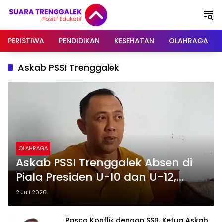
Langsung
ke
konten
PERISTIWA
PENDIDIKAN
KESEHATAN
OLAHRAGA
Askab PSSI Trenggalek
OLAHRAGA
Askab PSSI Trenggalek Absen di
Piala Presiden U-10 dan U-12,
Imbas Polemik Asprov Jatim
2 Juli 2026
Pasca Konflik dengan SSB, Ketua Askab