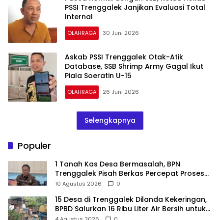
PSSI Trenggalek Janjikan Evaluasi Total
Internal
OLAHRAGA
30 Juni 2026
Askab PSSI Trenggalek Otak-Atik
Database, SSB Shrimp Army Gagal Ikut
Piala Soeratin U-15
OLAHRAGA
26 Juni 2026
Selengkapnya
Populer
1 Tanah Kas Desa Bermasalah, BPN
Trenggalek Pisah Berkas Percepat Proses
Pembebasan Lahan Bendungan Bagong
10 Agustus 2026
0
15 Desa di Trenggalek Dilanda Kekeringan,
BPBD Salurkan 16 Ribu Liter Air Bersih untuk
900 Warga
4 Agustus 2026
0