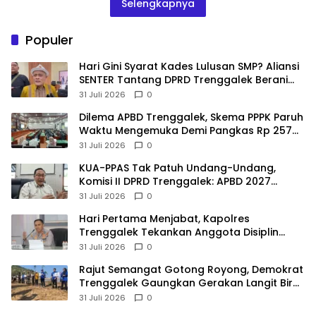
Selengkapnya
Populer
Hari Gini Syarat Kades Lulusan SMP? Aliansi
SENTER Tantang DPRD Trenggalek Berani
Gunakan Open Legal Policy!
31 Juli 2026
0
Dilema APBD Trenggalek, Skema PPPK Paruh
Waktu Mengemuka Demi Pangkas Rp 257
Miliar
31 Juli 2026
0
KUA-PPAS Tak Patuh Undang-Undang,
Komisi II DPRD Trenggalek: APBD 2027
Terancam Sanksi
31 Juli 2026
0
Hari Pertama Menjabat, Kapolres
Trenggalek Tekankan Anggota Disiplin
Hindari Pelanggaran
31 Juli 2026
0
​Rajut Semangat Gotong Royong, Demokrat
Trenggalek Gaungkan Gerakan Langit Biru
di Pantai Konang
31 Juli 2026
0