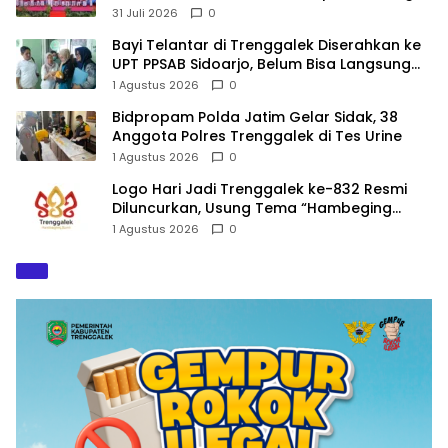
Baru
31 Juli 2026
0
Bayi Telantar di Trenggalek Diserahkan ke
UPT PPSAB Sidoarjo, Belum Bisa Langsung
Diadopsi
1 Agustus 2026
0
Bidpropam Polda Jatim Gelar Sidak, 38
Anggota Polres Trenggalek di Tes Urine
1 Agustus 2026
0
Logo Hari Jadi Trenggalek ke-832 Resmi
Diluncurkan, Usung Tema “Hambeging
Bumi” Gaungkan Harmoni dengan Alam
1 Agustus 2026
0