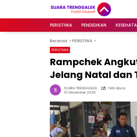
Langsung
ke
konten
PERISTIWA
PENDIDIKAN
KESEHAT
Beranda
PERISTIWA
PERISTIWA
Rampchek Angku
Jelang Natal dan
SUARA TRENGGALEK
1 Min Baca
10 Desember 2025