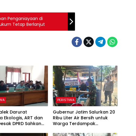
ban Penganiayaan di
ukum Tetap Berlanjut
IWA
PERISTIWA
alek Darurat
Gubernur Jatim Salurkan 20
 Ekologis, ART dan
Ribu Liter Air Bersih untuk
Desak DPRD Sahkan
Warga Terdampak
Kawasan Karst
Kekeringan di Panggul
Trenggalek