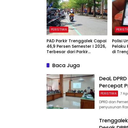
PERISTIWA
PERIST
PAD Parkir Trenggalek Capai
Polisi 
46,9 Persen Semester I 2026,
Pelaku 
Terbesar dari Parkir
di Tren
Berlangganan
Baca Juga
Deal, DPR
Percepat P
PERISTIWA
7 Ag
DPRD dan Pemer
penyusunan Ran
Trenggalek
Desak DPR