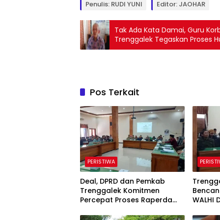
Penulis: RUDI YUNI
Editor: JAOHAR
Tak Ada Kata Damai, Guru Kor
Trenggalek Tegaskan Proses H
Pos Terkait
PERISTIWA
PERIST
Deal, DPRD dan Pemkab
Trengg
Trenggalek Komitmen
Bencana
Percepat Proses Raperda
WALHI 
Kawasan Karst
Perda 