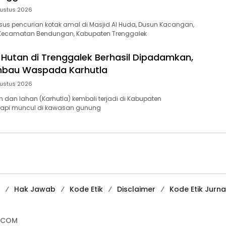
ustus 2026
us pencurian kotak amal di Masjid Al Huda, Dusun Kacangan,
Kecamatan Bendungan, Kabupaten Trenggalek
Hutan di Trenggalek Berhasil Dipadamkan,
mbau Waspada Karhutla
ustus 2026
 dan lahan (Karhutla) kembali terjadi di Kabupaten
ik api muncul di kawasan gunung
Hak Jawab
Kode Etik
Disclaimer
Kode Etik Jurnal
.COM