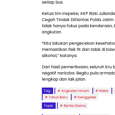
setiap bus.
Ketua tim inspeksi, AKP Rizki Julian
Cegah Tindak Ditlantas Polda Jat
tidak hanya fokus pada kendaraan, tet
angkutan.
“Kita lakukan pengecekan kesehatan
memastikan fisik fit dan tidak di 
alkohol,” katanya.
Dari hasil pemeriksaan, seluruh kru
negatif narkoba. Begitu pula armad
lengkap dan laik jalan.
Tag:
Angkutan Umum
Natal
Tahun Baru
trenggalek
Topik:
Berita Utama