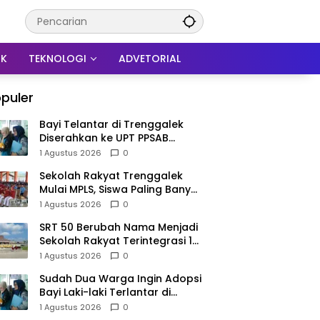
IK
TEKNOLOGI
ADVETORIAL
puler
Bayi Telantar di Trenggalek
Diserahkan ke UPT PPSAB
Sidoarjo, Belum Bisa Langsung
1 Agustus 2026
0
Diadopsi
Sekolah Rakyat Trenggalek
Mulai MPLS, Siswa Paling Banyak
dari Panggul dan Gandusari
1 Agustus 2026
0
SRT 50 Berubah Nama Menjadi
Sekolah Rakyat Terintegrasi 1
Trenggalek, Nomenklatur
1 Agustus 2026
0
Berubah
Sudah Dua Warga Ingin Adopsi
Bayi Laki-laki Terlantar di
Trenggalek, Proses Tunggu
1 Agustus 2026
0
Hasil Penyelidikan