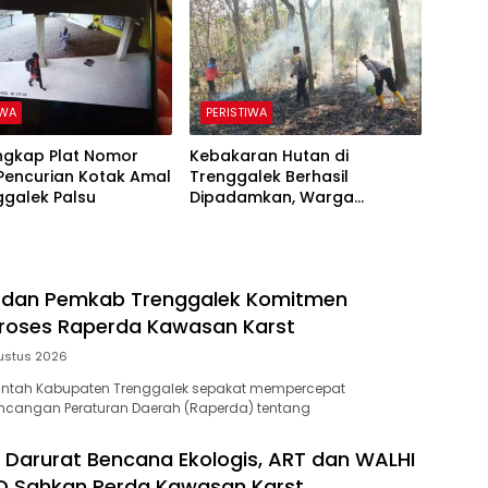
IWA
PERISTIWA
Ungkap Plat Nomor
Kebakaran Hutan di
Pencurian Kotak Amal
Trenggalek Berhasil
ggalek Palsu
Dipadamkan, Warga
Diimbau Waspada Karhutla
D dan Pemkab Trenggalek Komitmen
roses Raperda Kawasan Karst
ustus 2026
intah Kabupaten Trenggalek sepakat mempercepat
cangan Peraturan Daerah (Raperda) tentang
 Darurat Bencana Ekologis, ART dan WALHI
D Sahkan Perda Kawasan Karst