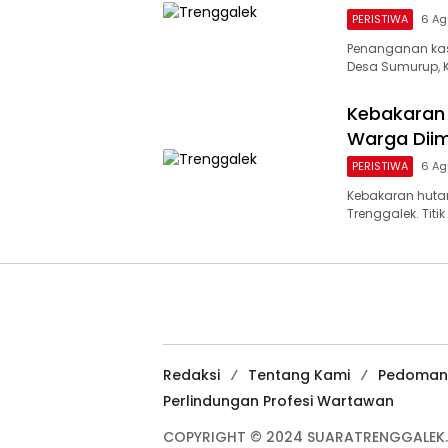
PERISTIWA
6 Ag
Penanganan kas
Desa Sumurup, 
Kebakaran 
Warga Dii
PERISTIWA
6 Ag
Kebakaran hutan
Trenggalek. Tit
Redaksi
Tentang Kami
Pedoman
Perlindungan Profesi Wartawan
COPYRIGHT © 2024 SUARATRENGGALEK