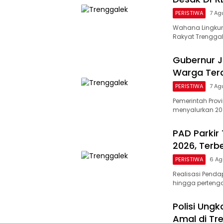
PERISTIWA
7 Ag
Wahana Lingkun
Rakyat Trengga
Gubernur Ja
Warga Terd
PERISTIWA
7 Ag
Pemerintah Prov
menyalurkan 20 r
PAD Parkir
2026, Terb
PERISTIWA
6 Ag
Realisasi Pendap
hingga perteng
Polisi Ung
Amal di Tr