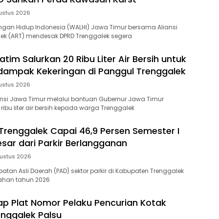
ustus 2026
gan Hidup Indonesia (WALHI) Jawa Timur bersama Aliansi
lek (ART) mendesak DPRD Trenggalek segera
tim Salurkan 20 Ribu Liter Air Bersih untuk
ampak Kekeringan di Panggul Trenggalek
ustus 2026
insi Jawa Timur melalui bantuan Gubernur Jawa Timur
ibu liter air bersih kepada warga Trenggalek
 Trenggalek Capai 46,9 Persen Semester I
esar dari Parkir Berlangganan
ustus 2026
atan Asli Daerah (PAD) sektor parkir di Kabupaten Trenggalek
ahan tahun 2026
kap Plat Nomor Pelaku Pencurian Kotak
enggalek Palsu