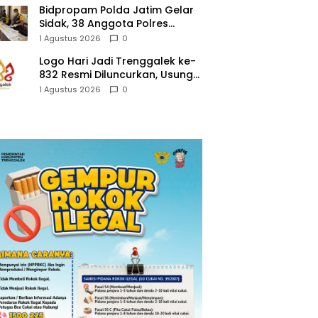
Bidpropam Polda Jatim Gelar
Sidak, 38 Anggota Polres
Trenggalek di Tes Urine
1 Agustus 2026
0
Logo Hari Jadi Trenggalek ke-
832 Resmi Diluncurkan, Usung
Tema “Hambeging Bumi”
1 Agustus 2026
0
Gaungkan Harmoni dengan
Alam