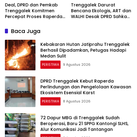
Deal, DPRD dan Pemkab
Trenggalek Darurat
Trenggalek Komitmen
Bencana Ekologis, ART dan
Percepat Proses Raperda
WALHI Desak DPRD Sahkan
Kawasan Karst
Perda Kawasan Karst
Baca Juga
Kebakaran Hutan Jatiprahu Trenggalek
Berhasil Dipadamkan, Petugas Hadapi
Medan Sulit
PERISTIWA
9 Agustus 2026
DPRD Trenggalek Kebut Raperda
Perlindungan dan Pengelolaan Kawasan
Ekosistem Esensial Karst
PERISTIWA
8 Agustus 2026
72 Dapur MBG di Trenggalek Sudah
Beroperasi, Baru 21 SPPG Kantongi SLHS,
Alur Komunikasi Jadi Tantangan