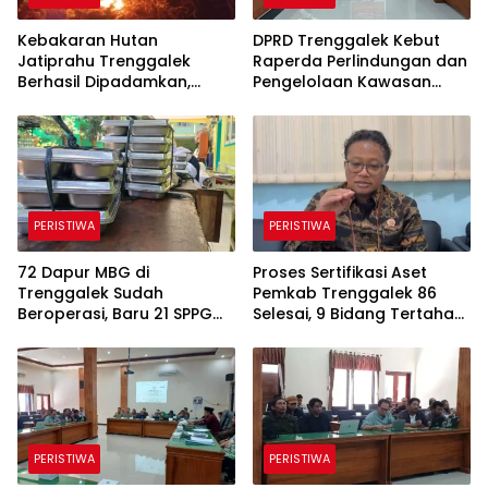
Kebakaran Hutan
DPRD Trenggalek Kebut
Jatiprahu Trenggalek
Raperda Perlindungan dan
Berhasil Dipadamkan,
Pengelolaan Kawasan
Petugas Hadapi Medan
Ekosistem Esensial Karst
Sulit
PERISTIWA
PERISTIWA
72 Dapur MBG di
Proses Sertifikasi Aset
Trenggalek Sudah
Pemkab Trenggalek 86
Beroperasi, Baru 21 SPPG
Selesai, 9 Bidang Tertahan
Kantongi SLHS, Alur
Administrasi
Komunikasi Jadi
Tantangan
PERISTIWA
PERISTIWA