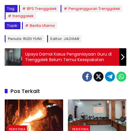
Tag:
BPS Trenggalek
Pengangguran Trenggalek
trenggalek
Topik:
Berita Utama
Penulis: RUDI YUNI
Editor: JAOHAR
Upaya Damai Kasus Penganiayaan Guru di
Trenggalek Belum Temui Kesepakatan
Pos Terkait
PERISTIWA
PERISTIWA