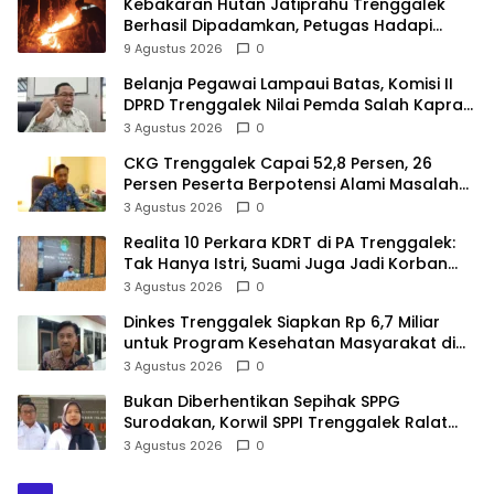
Kebakaran Hutan Jatiprahu Trenggalek
Berhasil Dipadamkan, Petugas Hadapi
Medan Sulit
9 Agustus 2026
0
Belanja Pegawai Lampaui Batas, Komisi II
DPRD Trenggalek Nilai Pemda Salah Kaprah
dalam Perencanaan
3 Agustus 2026
0
CKG Trenggalek Capai 52,8 Persen, 26
Persen Peserta Berpotensi Alami Masalah
Kejiwaan
3 Agustus 2026
0
Realita 10 Perkara KDRT di PA Trenggalek:
Tak Hanya Istri, Suami Juga Jadi Korban
Kekerasan
3 Agustus 2026
0
Dinkes Trenggalek Siapkan Rp 6,7 Miliar
untuk Program Kesehatan Masyarakat di
2027
3 Agustus 2026
0
Bukan Diberhentikan Sepihak SPPG
Surodakan, Korwil SPPI Trenggalek Ralat
Pernyataan Soal Permata Umat Tolak MBG
3 Agustus 2026
0