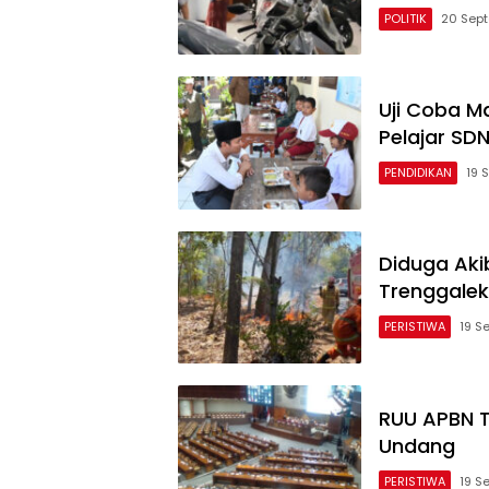
POLITIK
20 Sep
Suara
Trenggalek
Uji Coba Ma
Pelajar S
PENDIDIKAN
19 
Diduga Aki
Trenggalek
PERISTIWA
19 S
RUU APBN T
Undang
PERISTIWA
19 S