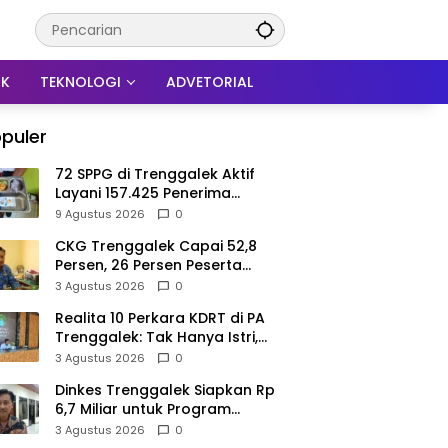
IK
TEKNOLOGI
ADVETORIAL
puler
72 SPPG di Trenggalek Aktif
Layani 157.425 Penerima
Manfaat MBG
9 Agustus 2026
0
CKG Trenggalek Capai 52,8
Persen, 26 Persen Peserta
Berpotensi Alami Masalah
3 Agustus 2026
0
Kejiwaan
Realita 10 Perkara KDRT di PA
Trenggalek: Tak Hanya Istri,
Suami Juga Jadi Korban
3 Agustus 2026
0
Kekerasan
Dinkes Trenggalek Siapkan Rp
6,7 Miliar untuk Program
Kesehatan Masyarakat di 2027
3 Agustus 2026
0