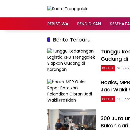
Langsung
ke
konten
PERISTIWA
PENDIDIKAN
KESEHAT
Berita Terbaru
Tunggu Ked
Gudang di
POLITIK
20 Sep
Hoaks, MPR
Jadi Wakil 
POLITIK
20 Sep
300 Juta un
Bukan dari