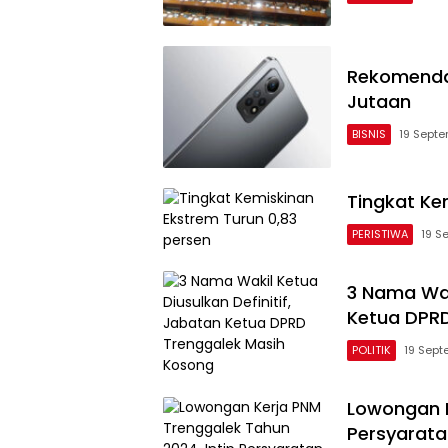
Rekomendas
Jutaan
BISNIS
19 Sept
Tingkat Ke
PERISTIWA
19 S
3 Nama Waki
Ketua DPRD
POLITIK
19 Sep
Lowongan K
Persyarata