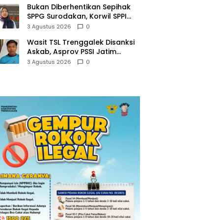
Bukan Diberhentikan Sepihak
SPPG Surodakan, Korwil SPPI
Trenggalek Ralat Pernyataan
3 Agustus 2026
0
Soal Permata Umat Tolak MBG
Wasit TSL Trenggalek Disanksi
Askab, Asprov PSSI Jatim
Justru Terbitkan Surat Tugas di
3 Agustus 2026
0
Hari yang Sama