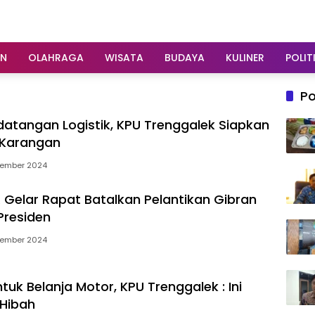
AN
OLAHRAGA
WISATA
BUDAYA
KULINER
POLIT
Po
atangan Logistik, KPU Trenggalek Siapkan
 Karangan
tember 2024
 Gelar Rapat Batalkan Pelantikan Gibran
Presiden
tember 2024
tuk Belanja Motor, KPU Trenggalek : Ini
 Hibah