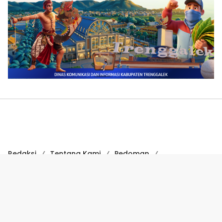
Redaksi
Tentang Kami
Pedoman
Hak Jawab
Kode Etik
Disclaimer
Kode Etik Jurnalistik
Perlindungan Profesi Wartawan
COPYRIGHT © 2024 SUARATRENGGALEK.COM