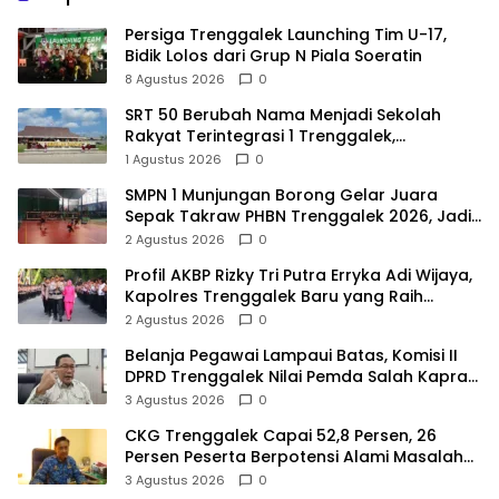
Persiga Trenggalek Launching Tim U-17,
Bidik Lolos dari Grup N Piala Soeratin
8 Agustus 2026
0
SRT 50 Berubah Nama Menjadi Sekolah
Rakyat Terintegrasi 1 Trenggalek,
Nomenklatur Berubah
1 Agustus 2026
0
SMPN 1 Munjungan Borong Gelar Juara
Sepak Takraw PHBN Trenggalek 2026, Jadi
Modal Menuju POPDA Jatim
2 Agustus 2026
0
Profil AKBP Rizky Tri Putra Erryka Adi Wijaya,
Kapolres Trenggalek Baru yang Raih
Hattrick Pin Emas Kapolri
2 Agustus 2026
0
Belanja Pegawai Lampaui Batas, Komisi II
DPRD Trenggalek Nilai Pemda Salah Kaprah
dalam Perencanaan
3 Agustus 2026
0
CKG Trenggalek Capai 52,8 Persen, 26
Persen Peserta Berpotensi Alami Masalah
Kejiwaan
3 Agustus 2026
0