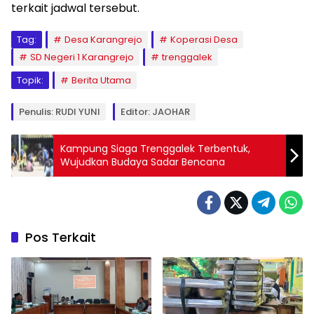
terkait jadwal tersebut.
Tag:
Desa Karangrejo
Koperasi Desa
SD Negeri 1 Karangrejo
trenggalek
Topik:
Berita Utama
Penulis: RUDI YUNI
Editor: JAOHAR
Kampung Siaga Trenggalek Terbentuk,
Wujudkan Budaya Sadar Bencana
Pos Terkait