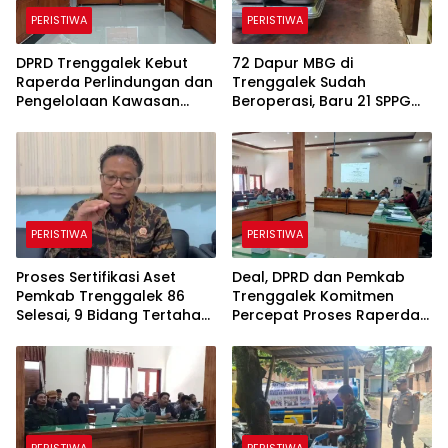
PERISTIWA
PERISTIWA
DPRD Trenggalek Kebut
72 Dapur MBG di
Raperda Perlindungan dan
Trenggalek Sudah
Pengelolaan Kawasan
Beroperasi, Baru 21 SPPG
Ekosistem Esensial Karst
Kantongi SLHS, Alur
Komunikasi Jadi
Tantangan
PERISTIWA
PERISTIWA
Proses Sertifikasi Aset
Deal, DPRD dan Pemkab
Pemkab Trenggalek 86
Trenggalek Komitmen
Selesai, 9 Bidang Tertahan
Percepat Proses Raperda
Administrasi
Kawasan Karst
PERISTIWA
PERISTIWA