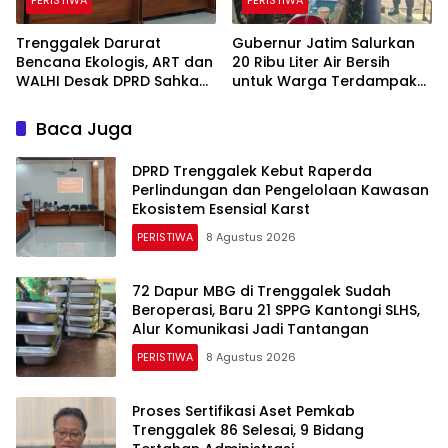
Trenggalek Darurat
Gubernur Jatim Salurkan
Bencana Ekologis, ART dan
20 Ribu Liter Air Bersih
WALHI Desak DPRD Sahkan
untuk Warga Terdampak
Perda Kawasan Karst
Kekeringan di Panggul
Trenggalek
Baca Juga
DPRD Trenggalek Kebut Raperda
Perlindungan dan Pengelolaan Kawasan
Ekosistem Esensial Karst
PERISTIWA
8 Agustus 2026
72 Dapur MBG di Trenggalek Sudah
Beroperasi, Baru 21 SPPG Kantongi SLHS,
Alur Komunikasi Jadi Tantangan
PERISTIWA
8 Agustus 2026
Proses Sertifikasi Aset Pemkab
Trenggalek 86 Selesai, 9 Bidang