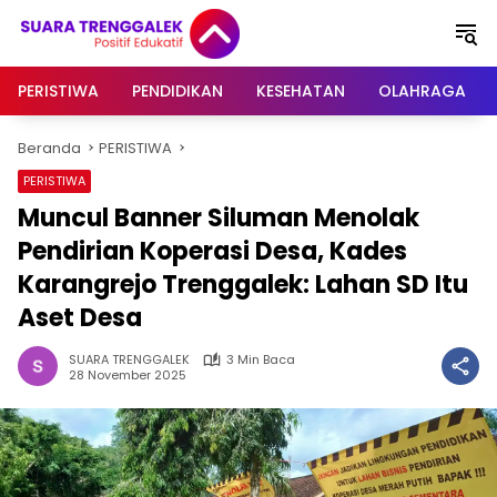
Langsung
ke
konten
PERISTIWA
PENDIDIKAN
KESEHATAN
OLAHRAGA
Beranda
PERISTIWA
PERISTIWA
Muncul Banner Siluman Menolak
Pendirian Koperasi Desa, Kades
Karangrejo Trenggalek: Lahan SD Itu
Aset Desa
SUARA TRENGGALEK
3 Min Baca
28 November 2025