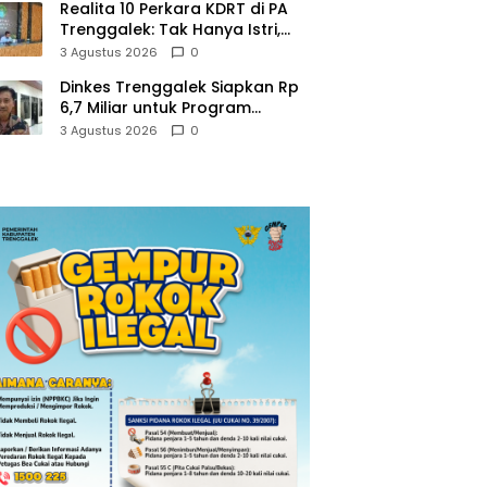
Realita 10 Perkara KDRT di PA
Trenggalek: Tak Hanya Istri,
Suami Juga Jadi Korban
3 Agustus 2026
0
Kekerasan
Dinkes Trenggalek Siapkan Rp
6,7 Miliar untuk Program
Kesehatan Masyarakat di 2027
3 Agustus 2026
0