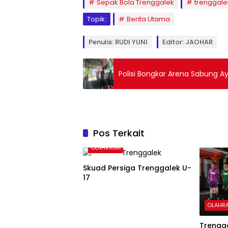
Sepak Bola Trenggalek
trenggale
Topik:
Berita Utama
Penulis: RUDI YUNI
Editor: JAOHAR
Polisi Bongkar Arena Sabung A
Pos Terkait
OLAHRAGA
Skuad Persiga Trenggalek U-
17
OLAHR
Trengg