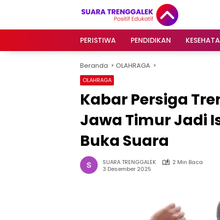
Langsung
ke
konten
PERISTIWA
PENDIDIKAN
KESEHAT
Beranda
OLAHRAGA
OLAHRAGA
Kabar Persiga Tre
Jawa Timur Jadi I
Buka Suara
SUARA TRENGGALEK
2 Min Baca
3 Desember 2025