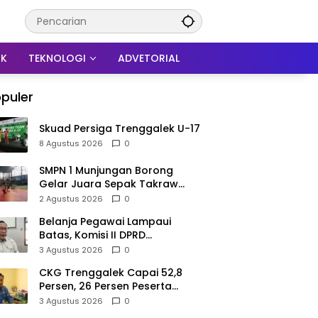
IK
TEKNOLOGI
ADVETORIAL
puler
Skuad Persiga Trenggalek U-17
8 Agustus 2026
0
SMPN 1 Munjungan Borong
Gelar Juara Sepak Takraw
PHBN Trenggalek 2026, Jadi
2 Agustus 2026
0
Modal Menuju POPDA Jatim
Belanja Pegawai Lampaui
Batas, Komisi II DPRD
Trenggalek Nilai Pemda Salah
3 Agustus 2026
0
Kaprah dalam Perencanaan
CKG Trenggalek Capai 52,8
Persen, 26 Persen Peserta
Berpotensi Alami Masalah
3 Agustus 2026
0
Kejiwaan