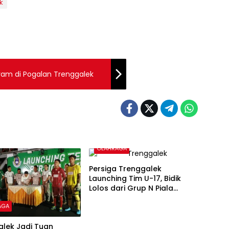
k
yam di Pogalan Trenggalek
OLAHRAGA
Persiga Trenggalek
Launching Tim U-17, Bidik
Lolos dari Grup N Piala
Soeratin
AGA
alek Jadi Tuan