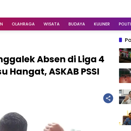
AN
OLAHRAGA
WISATA
BUDAYA
KULINER
POLIT
Po
nggalek Absen di Liga 4
su Hangat, ASKAB PSSI