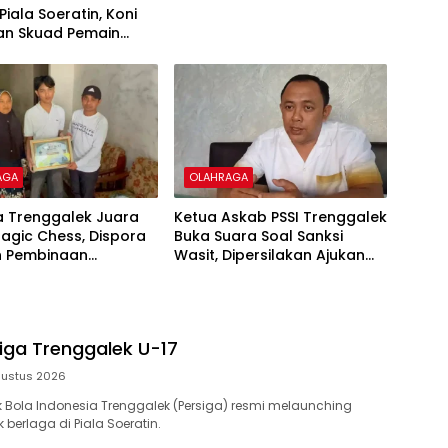
iala Soeratin, Koni
an Skuad Pemain
-17
AGA
OLAHRAGA
 Trenggalek Juara
Ketua Askab PSSI Trenggalek
agic Chess, Dispora
Buka Suara Soal Sanksi
n Pembinaan
Wasit, Dipersilakan Ajukan
njutan Atlet Esports
Banding
iga Trenggalek U-17
gustus 2026
 Bola Indonesia Trenggalek (Persiga) resmi melaunching
 berlaga di Piala Soeratin.