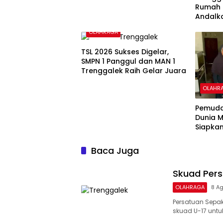
Rumah P
Andalk
Lokal U
OLAHRAGA
TSL 2026 Sukses Digelar,
SMPN 1 Panggul dan MAN 1
Trenggalek Raih Gelar Juara
OLAHR
Pemuda
Dunia M
Siapka
Berkela
Baca Juga
Skuad Pers
OLAHRAGA
8 A
Persatuan Sepak
skuad U-17 untuk