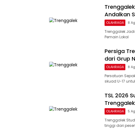
Trenggalek
Andalkan S
OLAHRAGA
8 A
Trenggalek Jadi
Pemain Lokal
Persiga Tre
dari Grup N
OLAHRAGA
8 A
Persatuan Sepak
skuad U-17 untuk
TSL 2026 S
Trenggalek
OLAHRAGA
5 A
Trenggalek Stud
tinggi dari pese