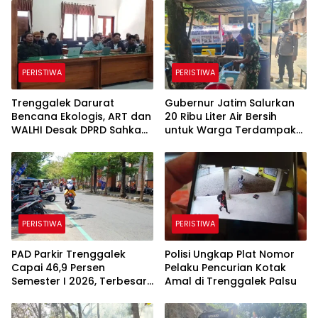
PERISTIWA
PERISTIWA
Trenggalek Darurat
Gubernur Jatim Salurkan
Bencana Ekologis, ART dan
20 Ribu Liter Air Bersih
WALHI Desak DPRD Sahkan
untuk Warga Terdampak
Perda Kawasan Karst
Kekeringan di Panggul
Trenggalek
PERISTIWA
PERISTIWA
PAD Parkir Trenggalek
Polisi Ungkap Plat Nomor
Capai 46,9 Persen
Pelaku Pencurian Kotak
Semester I 2026, Terbesar
Amal di Trenggalek Palsu
dari Parkir Berlangganan