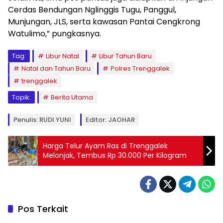
Cerdas Bendungan Nglinggis Tugu, Panggul,
Munjungan, JLS, serta kawasan Pantai Cengkrong
Watulimo,” pungkasnya.
Tag:
Libur Natal
Libur Tahun Baru
Natal dan Tahun Baru
Polres Trenggalek
trenggalek
Topik:
Berita Utama
Penulis: RUDI YUNI
Editor: JAOHAR
Harga Telur Ayam Ras di Trenggalek
Melonjak, Tembus Rp 30.000 Per Kilogram
Pos Terkait