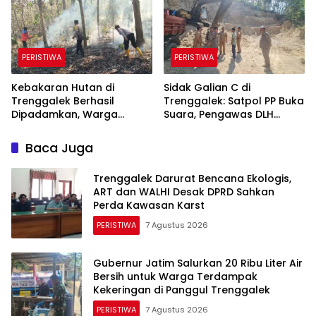
PERISTIWA
PERISTIWA
Kebakaran Hutan di
Sidak Galian C di
Trenggalek Berhasil
Trenggalek: Satpol PP Buka
Dipadamkan, Warga
Suara, Pengawas DLH
Diimbau Waspada
Justru Enggan Bicara
Karhutla
Baca Juga
Trenggalek Darurat Bencana Ekologis,
ART dan WALHI Desak DPRD Sahkan
Perda Kawasan Karst
PERISTIWA
7 Agustus 2026
Gubernur Jatim Salurkan 20 Ribu Liter Air
Bersih untuk Warga Terdampak
Kekeringan di Panggul Trenggalek
PERISTIWA
7 Agustus 2026