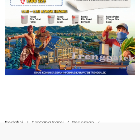
Redaksi
Tentang Kami
Pedoman
Hak Jawab
Kode Etik
Disclaimer
Kode Etik Jurnalistik
Perlindungan Profesi Wartawan