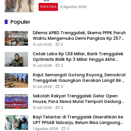
PERISTIWA
6 Agustus 2026
Populer
Dilema APBD Trenggalek, Skema PPPK Paruh
Waktu Mengemuka Demi Pangkas Rp 257
Miliar
31 Juli 2026
0
Cetak Laba Rp 1,58 Miliar, Bank Trenggalek
Optimistis Bidik Rp 3 Miliar hingga Akhir
Tahun
31 Juli 2026
0
​Rajut Semangat Gotong Royong, Demokrat
Trenggalek Gaungkan Gerakan Langit Biru
di Pantai Konang
31 Juli 2026
0
Sekolah Rakyat Trenggalek Gelar Open
House, Para Siswa Mulai Tempati Gedung
Baru
31 Juli 2026
0
Bayi Telantar di Trenggalek Diserahkan ke
UPT PPSAB Sidoarjo, Belum Bisa Langsung
Diadopsi
1 Agustus 2026
0