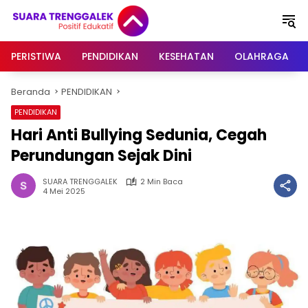
Langsung
ke
konten
PERISTIWA
PENDIDIKAN
KESEHATAN
OLAHRAGA
Beranda
PENDIDIKAN
PENDIDIKAN
Hari Anti Bullying Sedunia, Cegah
Perundungan Sejak Dini
SUARA TRENGGALEK
2 Min Baca
4 Mei 2025