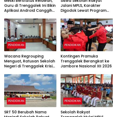
Meski Berstatus Relawan,
Siswa Sekolah Rakyat
Guru di Trenggalek Ini Bikin
Jalani MPLS, Karakter
Aplikasi Android Canggih
Digodok Lewat Program
untuk Belajar Siswa
Taruna Bakti
PENDIDIKAN
PENDIDIKAN
Wacana Regrouping
Kontingen Pramuka
Menguat, Ratusan Sekolah
Trenggalek Berangkat ke
Negeri di Trenggalek Krisis
Jambore Nasional XII 2026
Murid Baru
PENDIDIKAN
PENDIDIKAN
SRT 50 Berubah Nama
Sekolah Rakyat