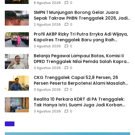
Lokal U-17
8 Agustus 2026
0
SMPN 1 Munjungan Borong Gelar Juara
Sepak Takraw PHBN Trenggalek 2026, Jadi
Modal Menuju POPDA Jatim
2 Agustus 2026
0
Profil AKBP Rizky Tri Putra Erryka Adi Wijaya,
Kapolres Trenggalek Baru yang Raih
Hattrick Pin Emas Kapolri
2 Agustus 2026
0
Belanja Pegawai Lampaui Batas, Komisi II
DPRD Trenggalek Nilai Pemda Salah Kaprah
dalam Perencanaan
3 Agustus 2026
0
CKG Trenggalek Capai 52,8 Persen, 26
Persen Peserta Berpotensi Alami Masalah
Kejiwaan
3 Agustus 2026
0
Realita 10 Perkara KDRT di PA Trenggalek:
Tak Hanya Istri, Suami Juga Jadi Korban
Kekerasan
3 Agustus 2026
0