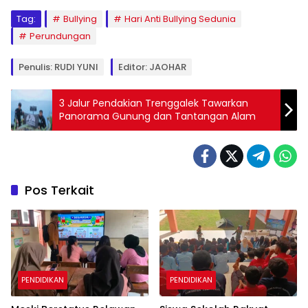
Tag:
Bullying
Hari Anti Bullying Sedunia
Perundungan
Penulis: RUDI YUNI
Editor: JAOHAR
3 Jalur Pendakian Trenggalek Tawarkan
Panorama Gunung dan Tantangan Alam
Pos Terkait
PENDIDIKAN
PENDIDIKAN