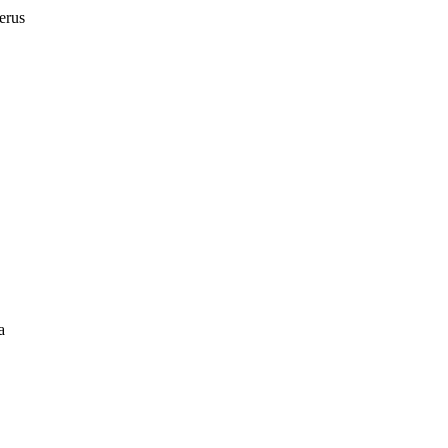
erus
a