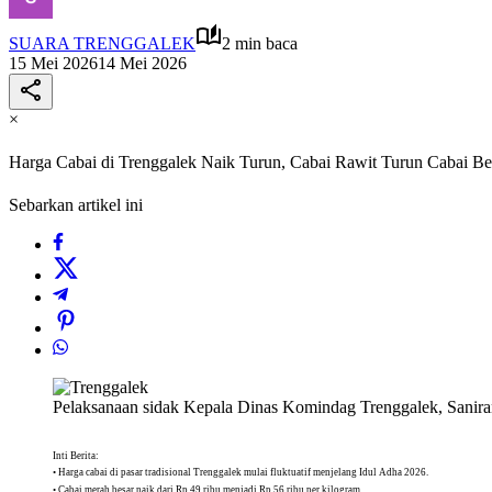
SUARA TRENGGALEK
2 min baca
15 Mei 2026
14 Mei 2026
×
Harga Cabai di Trenggalek Naik Turun, Cabai Rawit Turun Cabai Be
Sebarkan artikel ini
Pelaksanaan sidak Kepala Dinas Komindag Trenggalek, Saniran
Inti Berita:
• Harga cabai di pasar tradisional Trenggalek mulai fluktuatif menjelang Idul Adha 2026.
• Cabai merah besar naik dari Rp 49 ribu menjadi Rp 56 ribu per kilogram.