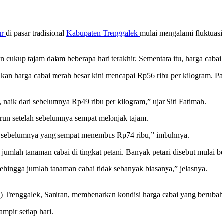
ur
di pasar tradisional
Kabupaten Trenggalek
mulai mengalami fluktuas
cukup tajam dalam beberapa hari terakhir. Sementara itu, harga cabai 
akan harga cabai merah besar kini mencapai Rp56 ribu per kilogram. P
 naik dari sebelumnya Rp49 ribu per kilogram,” ujar Siti Fatimah.
 turun setelah sebelumnya sempat melonjak tajam.
rga sebelumnya yang sempat menembus Rp74 ribu,” imbuhnya.
 jumlah tanaman cabai di tingkat petani. Banyak petani disebut mulai 
hingga jumlah tanaman cabai tidak sebanyak biasanya,” jelasnya.
Trenggalek, Saniran, membenarkan kondisi harga cabai yang berubah s
mpir setiap hari.