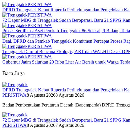
PERISTIWA
DPRD Trenggalek Kebut Raperda Perlindungan dan Pengelolaan Kaw
PERISTIWA
72 Dapur MBG di Trenggalek Sudah Beroperasi, Baru 21 SPPG Kan
PERISTIWA
Proses Sertifikasi Aset Pemkab Trenggalek 86 Selesai, 9 Bidang Tert
PERISTIWA
Deal, DPRD dan Pemkab Trenggalek Komitmen Percepat Proses Ra
PERISTIWA
Trenggalek Darurat Bencana Ekologis, ART dan WALHI Desak DP
PERISTIWA
Gubernur Jatim Salurkan 20 Ribu Liter Air Bersih untuk Warga Ter
Baca Juga
DPRD Trenggalek Kebut Raperda Perlindungan dan Pengelolaan Kaw
PERISTIWA
8 Agustus 2026
8 Agustus 2026
Badan Pembentukan Peraturan Daerah (Bapemperda) DPRD Trenggale
72 Dapur MBG di Trenggalek Sudah Beroperasi, Baru 21 SPPG Kan
PERISTIWA
8 Agustus 2026
7 Agustus 2026