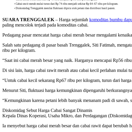
• Cabai rawit merah mulai turun dari Rp 74 ribu menjadi sekitar Rp 64–67 ribu per kilogram.
• Diskomidag Trenggalek menilai fluktuasi dipicu stok petani dan distribusi hasil panen.
SUARA TRENGGALEK
– Harga sejumlah
komoditas bumbu dap
paling mencolok terjadi pada komoditas cabai.
Pedagang pasar mencatat harga cabai merah besar mengalami kenaikan 
Salah satu pedagang di pasar basah Trenggalek, Siti Fatimah, mengat
ribu per kilogram.
“Saat ini cabai merah besar yang naik. Harganya mencapai Rp56 ribu,
Di sisi lain, harga cabai rawit merah atau cabai kecil perlahan mulai
“Untuk cabai kecil sekarang Rp67 ribu per kilogram, turun dari ha
Menurut Siti, fluktuasi harga kemungkinan dipengaruhi berkurangnya
“Kemungkinan karena petani lebih banyak menanam padi di sawah, se
Diskomidag Sebut Harga Cabai Sangat Dinamis
Kepala Dinas Koperasi, Usaha Mikro, dan Perdagangan (Diskomidag) 
Ia menyebut harga cabai merah besar dan cabai rawit dapat berubah ha