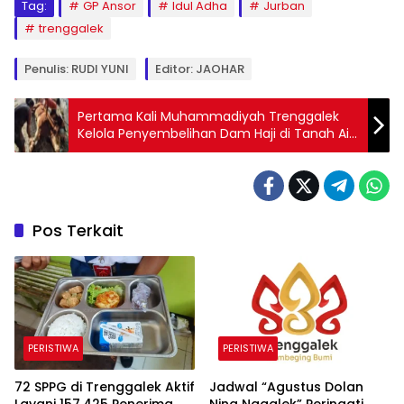
Tag:
GP Ansor
Idul Adha
Jurban
trenggalek
Penulis: RUDI YUNI
Editor: JAOHAR
Pertama Kali Muhammadiyah Trenggalek
Kelola Penyembelihan Dam Haji di Tanah Air,
47 Jamaah Ikut Fatwa Majelis Tarjih
Pos Terkait
PERISTIWA
PERISTIWA
72 SPPG di Trenggalek Aktif
Jadwal “Agustus Dolan
Layani 157.425 Penerima
Ning Nggalek” Peringati