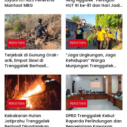
Manfaat MBG
HUT RI ke-81 dan Hari Jadi
Trenggalek ke-832
PERISTIWA
PERISTIWA
Terjebak di Gunung Orak-
“​Jaga Lingkungan, Jaga
arik, Empat Siswi di
Kehidupan” Warga
Trenggalek Berhasil
Munjungan Trenggalek
Dievakuasi
Maknai Kemerdekaan
Lewat Bersih Sungai dan
Donor Darah
PERISTIWA
PERISTIWA
Kebakaran Hutan
DPRD Trenggalek Kebut
Jatiprahu Trenggalek
Raperda Perlindungan dan
Berhasil Dipadamkan,
Pengelolaan Kawasan