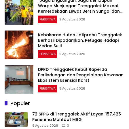
“​Jaga Lingkungan, Jaga Kehidupan”
Warga Munjungan Trenggalek Maknai
Kemerdekaan Lewat Bersih Sungai dan
Donor Darah
PERISTIWA
9 Agustus 2026
Kebakaran Hutan Jatiprahu Trenggalek
Berhasil Dipadamkan, Petugas Hadapi
Medan Sulit
PERISTIWA
9 Agustus 2026
DPRD Trenggalek Kebut Raperda
Perlindungan dan Pengelolaan Kawasan
Ekosistem Esensial Karst
PERISTIWA
8 Agustus 2026
Populer
72 SPPG di Trenggalek Aktif Layani 157.425
Penerima Manfaat MBG
9 Agustus 2026
0