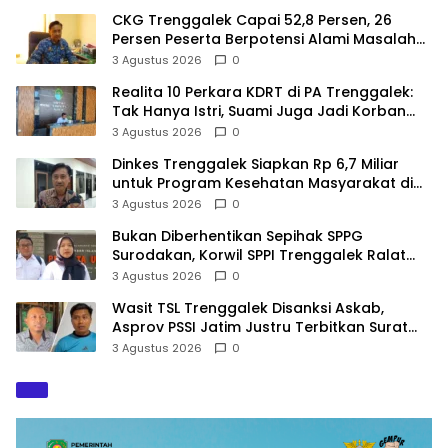
CKG Trenggalek Capai 52,8 Persen, 26
Persen Peserta Berpotensi Alami Masalah
Kejiwaan
3 Agustus 2026
0
Realita 10 Perkara KDRT di PA Trenggalek:
Tak Hanya Istri, Suami Juga Jadi Korban
Kekerasan
3 Agustus 2026
0
Dinkes Trenggalek Siapkan Rp 6,7 Miliar
untuk Program Kesehatan Masyarakat di
2027
3 Agustus 2026
0
Bukan Diberhentikan Sepihak SPPG
Surodakan, Korwil SPPI Trenggalek Ralat
Pernyataan Soal Permata Umat Tolak MBG
3 Agustus 2026
0
Wasit TSL Trenggalek Disanksi Askab,
Asprov PSSI Jatim Justru Terbitkan Surat
Tugas di Hari yang Sama
3 Agustus 2026
0