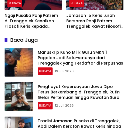
BUDAYA
BUDAYA
Ngaji Pusaka Panji Patrem
Jamasan 15 Keris Lurah
di Trenggalek Kenalkan
Bersama Panji Patrem
Filosofi Keris kepada
Trenggalek Rawat Filosofi
Mahasiswa dan
Warisan Leluhur
Masyarakat
Baca Juga
Manuskrip Kuno Milik Guru SMKN 1
Pogalan Jadi Satu-satunya dari
Trenggalek yang Terdaftar di Perpusnas
BUDAYA
19 Juli 2026
Penghayat Kepercayaan Jowo Dipo
Terus Berkembang di Trenggalek, Rutin
Gelar Pertemuan hingga Ruwatan Suro
BUDAYA
12 Juli 2026
Tradisi Jamasan Pusaka di Trenggalek,
Abdi Dalem Keraton Rawat Keris hingga