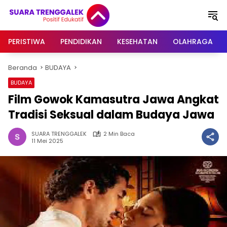
Langsung
ke
konten
PERISTIWA
PENDIDIKAN
KESEHATAN
OLAHRAGA
Beranda
BUDAYA
BUDAYA
Film Gowok Kamasutra Jawa Angkat
Tradisi Seksual dalam Budaya Jawa
SUARA TRENGGALEK
2 Min Baca
11 Mei 2025