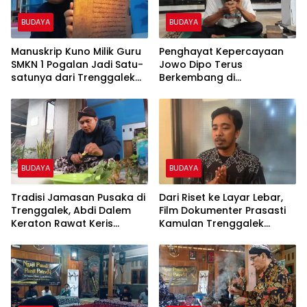
BUDAYA
BUDAYA
Manuskrip Kuno Milik Guru
Penghayat Kepercayaan
SMKN 1 Pogalan Jadi Satu-
Jowo Dipo Terus
satunya dari Trenggalek
Berkembang di
yang Terdaftar di
Trenggalek, Rutin Gelar
Perpusnas
Pertemuan hingga
Ruwatan Suro
BUDAYA
BUDAYA
Tradisi Jamasan Pusaka di
Dari Riset ke Layar Lebar,
Trenggalek, Abdi Dalem
Film Dokumenter Prasasti
Keraton Rawat Keris
Kamulan Trenggalek
hingga Manuskrip Kuno
Diluncurkan