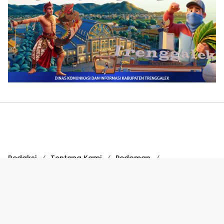
Redaksi
Tentang Kami
Pedoman
Hak Jawab
Kode Etik
Disclaimer
Kode Etik Jurnalistik
Perlindungan Profesi Wartawan
COPYRIGHT © 2024 SUARATRENGGALEK.COM