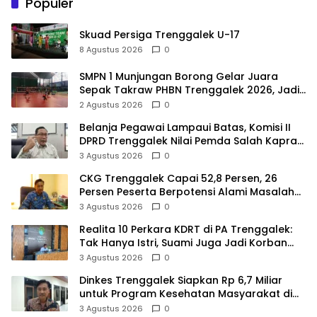
Populer
Skuad Persiga Trenggalek U-17
8 Agustus 2026
0
SMPN 1 Munjungan Borong Gelar Juara
Sepak Takraw PHBN Trenggalek 2026, Jadi
Modal Menuju POPDA Jatim
2 Agustus 2026
0
Belanja Pegawai Lampaui Batas, Komisi II
DPRD Trenggalek Nilai Pemda Salah Kaprah
dalam Perencanaan
3 Agustus 2026
0
CKG Trenggalek Capai 52,8 Persen, 26
Persen Peserta Berpotensi Alami Masalah
Kejiwaan
3 Agustus 2026
0
Realita 10 Perkara KDRT di PA Trenggalek:
Tak Hanya Istri, Suami Juga Jadi Korban
Kekerasan
3 Agustus 2026
0
Dinkes Trenggalek Siapkan Rp 6,7 Miliar
untuk Program Kesehatan Masyarakat di
2027
3 Agustus 2026
0