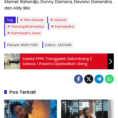
Slamet Rahardjo, Donny Damara, Devano Danendra,
dan Aldy Bisl.
Tag:
Film Gowok
Gowok
Hanung Bramantyo
Kamasutra
Kamasutra Jawa
Penulis: RUDI YUNI
Editor: JAOHAR
Seleksi PPPK Trenggalek Gelombang 2
Selesai, 1 Peserta Dijadwalkan Ulang
Pos Terkait