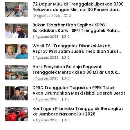
72 Dapur MBG di Trenggalek Libatkan 3.100
Relawan, dengan Minimal 30 Persen dari
Desil 1 dan 2
10 Agustus 2026
0
Bukan Diberhentikan Sepihak SPPG
Surodakan, Korwil SPPI Trenggalek Ralat
Pernyataan Soal Permata Umat Tolak MBG
3 Agustus 2026
0
Wasit TSL Trenggalek Disanksi Askab,
Asprov PSSI Jatim Justru Terbitkan Surat
Tugas di Hari yang Sama
3 Agustus 2026
0
Hasil Penyisiran Belanja Pegawai
Trenggalek Mentok di Rp 30 Miliar untuk
Infrastruktur
4 Agustus 2026
0
DPRD Trenggalek Tegaskan PPPK Tidak
Akan Dirumahkan Meski Fiskal Daerah Berat
4 Agustus 2026
0
Kontingen Pramuka Trenggalek Berangkat
ke Jambore Nasional XII 2026
4 Agustus 2026
0