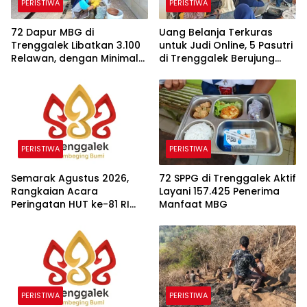
PERISTIWA
PERISTIWA
72 Dapur MBG di
Uang Belanja Terkuras
Trenggalek Libatkan 3.100
untuk Judi Online, 5 Pasutri
Relawan, dengan Minimal
di Trenggalek Berujung
30 Persen dari Desil 1 dan 2
Cerai
PERISTIWA
PERISTIWA
Semarak Agustus 2026,
72 SPPG di Trenggalek Aktif
Rangkaian Acara
Layani 157.425 Penerima
Peringatan HUT ke-81 RI
Manfaat MBG
dan Hari Jadi ke-832
Trenggalek
PERISTIWA
PERISTIWA