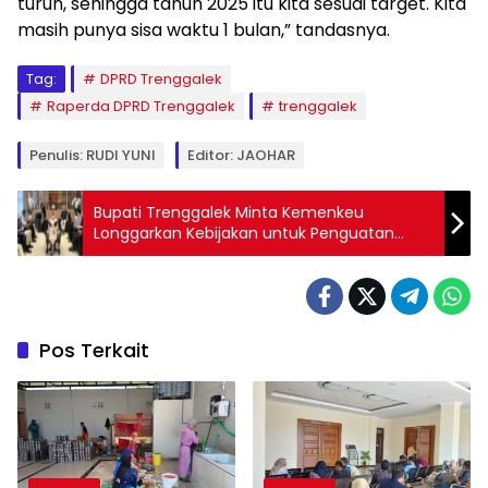
turun, sehingga tahun 2025 itu kita sesuai target. Kita
masih punya sisa waktu 1 bulan,” tandasnya.
Tag:
DPRD Trenggalek
Raperda DPRD Trenggalek
trenggalek
Penulis: RUDI YUNI
Editor: JAOHAR
Bupati Trenggalek Minta Kemenkeu
Longgarkan Kebijakan untuk Penguatan
Ekonomi Daerah
Pos Terkait