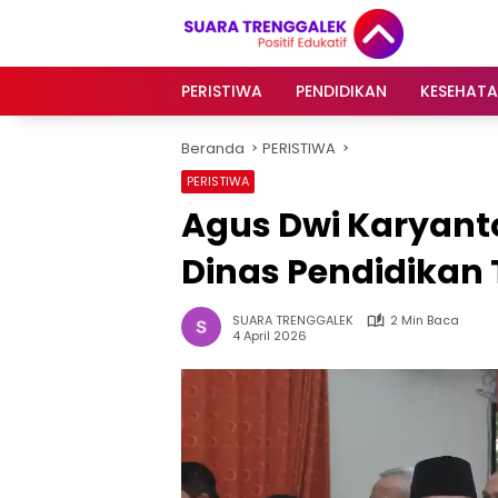
Langsung
ke
konten
PERISTIWA
PENDIDIKAN
KESEHAT
Beranda
PERISTIWA
PERISTIWA
Agus Dwi Karyant
Dinas Pendidikan
SUARA TRENGGALEK
2 Min Baca
4 April 2026