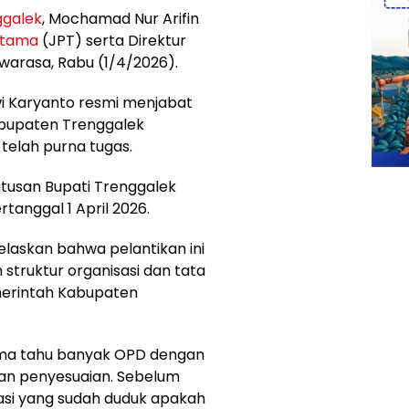
ggalek
, Mochamad Nur Arifin
atama
(JPT) serta Direktur
warasa, Rabu (1/4/2026).
wi Karyanto resmi menjabat
abupaten Trenggalek
telah purna tugas.
tusan Bupati Trenggalek
rtanggal 1 April 2026.
elaskan bahwa pelantikan ini
struktur organisasi dan tata
emerintah Kabupaten
sama tahu banyak OPD dengan
ukan penyesuaian. Sebelum
asi yang sudah duduk apakah