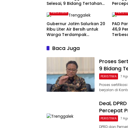
Selesai, 9 Bidang Tertahan
Percep
Administrasi
Kawasa
PERISTIWA
PERIST
Gubernur Jatim Salurkan 20
PAD Par
Ribu Liter Air Bersih untuk
46,9 Pe
Warga Terdampak
Terbesa
Kekeringan di Panggul
Berlan
Trenggalek
Baca Juga
Proses Sert
9 Bidang T
PERISTIWA
7 Ag
Proses sertifika
berjalan di Kan
Deal, DPR
Percepat P
PERISTIWA
7 Ag
DPRD dan Pemer