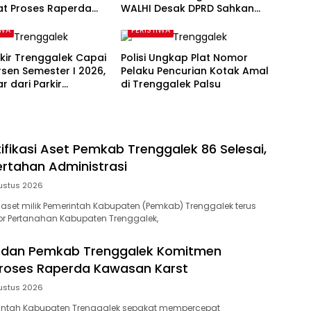
at Proses Raperda
WALHI Desak DPRD Sahkan
n Karst
Perda Kawasan Karst
IWA
PERISTIWA
kir Trenggalek Capai
Polisi Ungkap Plat Nomor
rsen Semester I 2026,
Pelaku Pencurian Kotak Amal
r dari Parkir
di Trenggalek Palsu
gganan
ifikasi Aset Pemkab Trenggalek 86 Selesai,
ertahan Administrasi
ustus 2026
si aset milik Pemerintah Kabupaten (Pemkab) Trenggalek terus
tor Pertanahan Kabupaten Trenggalek,
D dan Pemkab Trenggalek Komitmen
roses Raperda Kawasan Karst
ustus 2026
intah Kabupaten Trenggalek sepakat mempercepat