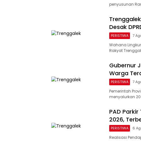
penyusunan Ran
Trenggalek
Desak DPR
PERISTIWA
7 Ag
Wahana Lingkun
Rakyat Trengga
Gubernur Ja
Warga Terd
PERISTIWA
7 Ag
Pemerintah Prov
menyalurkan 20 r
PAD Parkir
2026, Terb
PERISTIWA
6 Ag
Realisasi Pendap