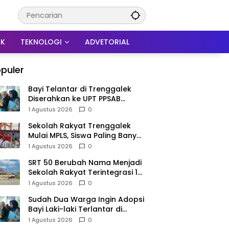
IK
TEKNOLOGI
ADVETORIAL
puler
Bayi Telantar di Trenggalek
Diserahkan ke UPT PPSAB
Sidoarjo, Belum Bisa Langsung
1 Agustus 2026
0
Diadopsi
Sekolah Rakyat Trenggalek
Mulai MPLS, Siswa Paling Banyak
dari Panggul dan Gandusari
1 Agustus 2026
0
SRT 50 Berubah Nama Menjadi
Sekolah Rakyat Terintegrasi 1
Trenggalek, Nomenklatur
1 Agustus 2026
0
Berubah
Sudah Dua Warga Ingin Adopsi
Bayi Laki-laki Terlantar di
Trenggalek, Proses Tunggu
1 Agustus 2026
0
Hasil Penyelidikan