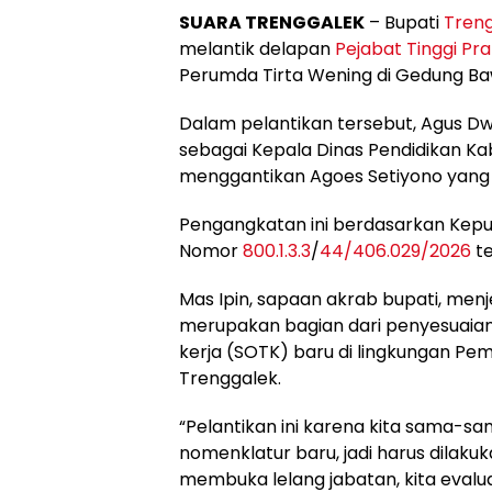
SUARA TRENGGALEK
– Bupati
Tren
melantik delapan
Pejabat Tinggi Pr
Perumda Tirta Wening di Gedung Ba
Dalam pelantikan tersebut, Agus D
sebagai Kepala Dinas Pendidikan K
menggantikan Agoes Setiyono yang 
Pengangkatan ini berdasarkan Kepu
Nomor
800.1.3.3
/
44/406.029/2026
te
Mas Ipin, sapaan akrab bupati, menj
merupakan bagian dari penyesuaian 
kerja (SOTK) baru di lingkungan P
Trenggalek.
“Pelantikan ini karena kita sama-
nomenklatur baru, jadi harus dilak
membuka lelang jabatan, kita evalu