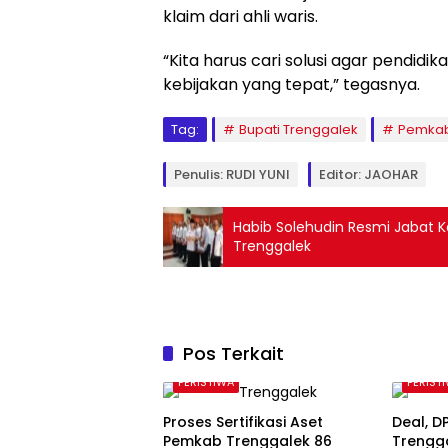
klaim dari ahli waris.
“Kita harus cari solusi agar pendidika
kebijakan yang tepat,” tegasnya.
Tag:
Bupati Trenggalek
Pemkab
Penulis: RUDI YUNI
Editor: JAOHAR
Habib Solehudin Resmi Jabat K
Trenggalek
Pos Terkait
PERISTIWA
PERIST
Proses Sertifikasi Aset
Deal, 
Pemkab Trenggalek 86
Trengg