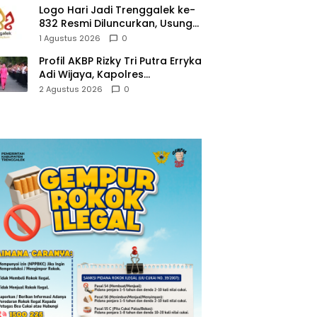
Logo Hari Jadi Trenggalek ke-
832 Resmi Diluncurkan, Usung
Tema “Hambeging Bumi”
1 Agustus 2026
0
Gaungkan Harmoni dengan
Profil AKBP Rizky Tri Putra Erryka
Alam
Adi Wijaya, Kapolres
Trenggalek Baru yang Raih
2 Agustus 2026
0
Hattrick Pin Emas Kapolri