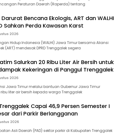
cangan Peraturan Daerah (Raperda) tentang
 Darurat Bencana Ekologis, ART dan WALHI
D Sahkan Perda Kawasan Karst
ustus 2026
gan Hidup Indonesia (WALHI) Jawa Timur bersama Aliansi
lek (ART) mendesak DPRD Trenggalek segera
tim Salurkan 20 Ribu Liter Air Bersih untuk
ampak Kekeringan di Panggul Trenggalek
ustus 2026
insi Jawa Timur melalui bantuan Gubernur Jawa Timur
ibu liter air bersih kepada warga Trenggalek
 Trenggalek Capai 46,9 Persen Semester I
esar dari Parkir Berlangganan
ustus 2026
atan Asli Daerah (PAD) sektor parkir di Kabupaten Trenggalek