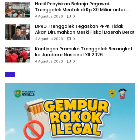
Hasil Penyisiran Belanja Pegawai
Trenggalek Mentok di Rp 30 Miliar untuk
Infrastruktur
4 Agustus 2026
0
DPRD Trenggalek Tegaskan PPPK Tidak
Akan Dirumahkan Meski Fiskal Daerah Berat
4 Agustus 2026
0
Kontingen Pramuka Trenggalek Berangkat
ke Jambore Nasional XII 2026
4 Agustus 2026
0