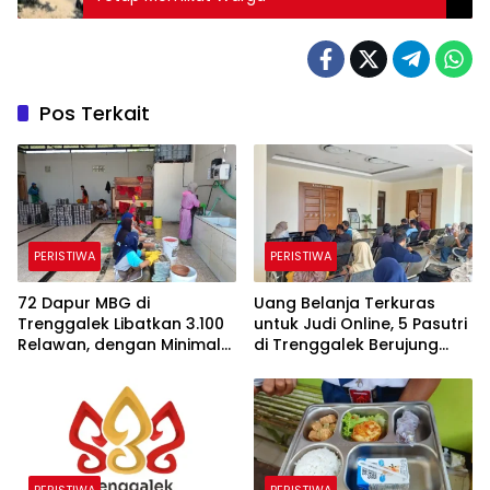
Pos Terkait
PERISTIWA
PERISTIWA
72 Dapur MBG di
Uang Belanja Terkuras
Trenggalek Libatkan 3.100
untuk Judi Online, 5 Pasutri
Relawan, dengan Minimal
di Trenggalek Berujung
30 Persen dari Desil 1 dan 2
Cerai
PERISTIWA
PERISTIWA