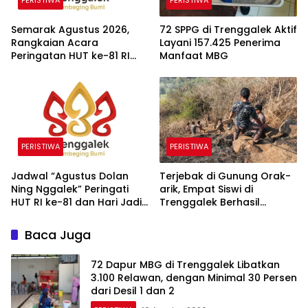
Semarak Agustus 2026,
72 SPPG di Trenggalek Aktif
Rangkaian Acara
Layani 157.425 Penerima
Peringatan HUT ke-81 RI
Manfaat MBG
dan Hari Jadi ke-832
Trenggalek
PERISTIWA
PERISTIWA
Jadwal “Agustus Dolan
Terjebak di Gunung Orak-
Ning Nggalek” Peringati
arik, Empat Siswi di
HUT RI ke-81 dan Hari Jadi
Trenggalek Berhasil
Trenggalek ke-832
Dievakuasi
Baca Juga
72 Dapur MBG di Trenggalek Libatkan
3.100 Relawan, dengan Minimal 30 Persen
dari Desil 1 dan 2