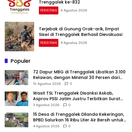
Trenggalek ke-832
PERISTIWA
9 Agustus 2026
Terjebak di Gunung Orak-arik, Empat
Siswi di Trenggalek Berhasil Dievakuasi
PERISTIWA
9 Agustus 2026
Populer
72 Dapur MBG di Trenggalek Libatkan 3.100
Relawan, dengan Minimal 30 Persen dari
Desil 1 dan 2
10 Agustus 2026
0
Wasit TSL Trenggalek Disanksi Askab,
Asprov PSSI Jatim Justru Terbitkan Surat
Tugas di Hari yang Sama
3 Agustus 2026
0
15 Desa di Trenggalek Dilanda Kekeringan,
BPBD Salurkan 16 Ribu Liter Air Bersih untuk
900 Warga
4 Agustus 2026
0